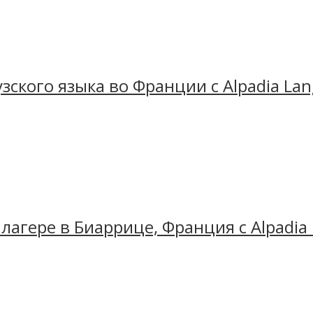
колы
Alpadia
находится в 20 минутах езды от центра
 спальни. Недалеко от кампуса расположен большой 
ского языка во Франции с Alpadia La
рядом с Ванзее - живописным озером в 20 минутах 
ой, а еще самым длинным пляжем в Европе. Все комп
мпусе есть Wi-Fi доступ и торговые автоматы.
лагере в Биаррице, Франция с Alpadia 
ионе Иль-де-Франс, расположенный всего в 40 минут
 в чудесной парковой зоне и гордится своей хорошо
нные компьютерные классы, новейшее мультимедийн