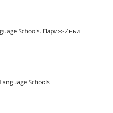
 города. На первом этаже размещены классные
спортивный центр с бассейном, футбольные,
nguage Schools. Париж-Иньи
езды от столицы Германии. Озеро славится своей
лексы – аудитории, столовая и спальные
Language Schools
ах езды от столицы Франции. Языковой центр Saint
 развитой технической и спортивной
ое оборудование, игровые комнаты, спортивные