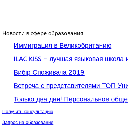
место для проведения летних каникул.
Расположенный в самом центре швейцарской Ривьер
набережных Лемана, современный центр языково
подготовили все необходимое: оборудованные про
Новости в сфере образования
семьи и полное погружение в языковую среду!
Иммиграция в Великобританию
ILAC KISS - лучшая языковая школа 
Вибір Споживача 2019
Встреча с представителями ТОП Уни
Только два дня! Персональное обще
Получить консультацию
Запрос на образование