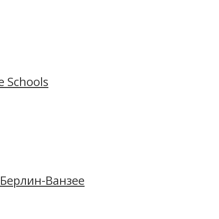
ый горнолыжный курорт. Учебный кампус школы
стыре в самом центре Энгельберга. Кампус оснащен
 где можно провести время с друзьями. Также в
e Schools
 игровыми зонами, языковой цент школы
Alpadia
в традиционном альпийском стиле, в номере есть
. Берлин-Ванзее
арцвальд. Фрайбург очень молодежный – студентов