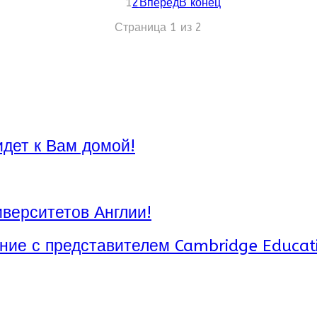
1
2
Вперёд
В конец
Страница 1 из 2
ы – прекрасном городе Монтрё рядом с вокзальной 
й школы
Alpadia
является прекрасным местом для изу
сторные классы, бесплатный Wi-Fi доступ, фитнес-
идет к Вам домой!
верситетов Англии!
ние с представителем Cambridge Educat