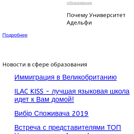
образование
Почему Университет
Адельфи
Более 50 программ
Подробнее
обучения
37 км от Нью-Йорка
Студенты из 46 стран
мира
Соотношение
Новости в сфере образования
преподавателей к
студентам 10:1
Иммиграция в Великобританию
5,071 студентов
7 студенческих
ILAC KISS - лучшая языковая школа
резиденций
23 спортивные
идет к Вам домой!
команды
Более 80 студенческих
Вибір Споживача 2019
клубов
Более 90.000
выпускников
Встреча с представителями ТОП