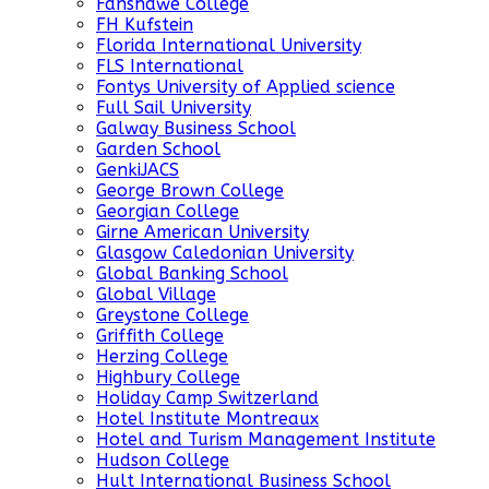
Fanshawe College
FH Kufstein
Florida International University
FLS International
Fontys University of Applied science
Full Sail University
Galway Business School
Garden School
GenkiJACS
George Brown College
Georgian College
Girne American University
Glasgow Caledonian University
Global Banking School
Global Village
Greystone College
Griffith College
Herzing College
Highbury College
Holiday Camp Switzerland
Hotel Institute Montreaux
Hotel and Turism Management Institute
Hudson College
Hult International Business School