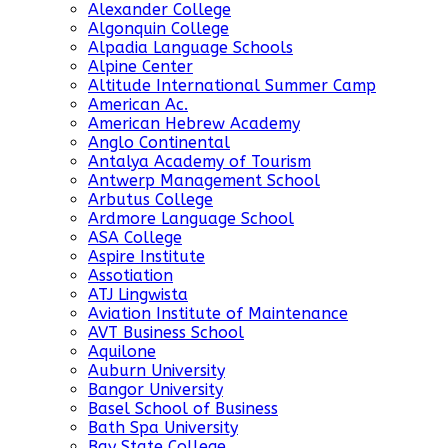
Alexander College
Algonquin College
Alpadia Language Schools
Alpine Center
Altitude International Summer Camp
American Ac.
American Hebrew Academy
Anglo Continental
Antalya Academy of Tourism
Antwerp Management School
Arbutus College
Ardmore Language School
ASA College
Aspire Institute
Assotiation
ATJ Lingwista
Aviation Institute of Maintenance
AVT Business School
Aquilone
Auburn University
Bangor University
Basel School of Business
Bath Spa University
Bay State College