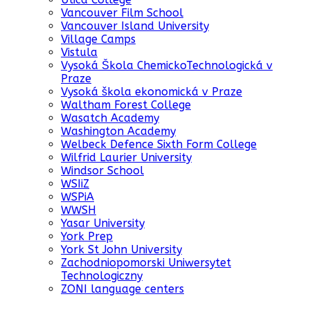
Vancouver Film School
Vancouver Island University
Village Camps
Vistula
Vysoká Škola ChemickoTechnologická v
Praze
Vysoká škola ekonomická v Praze
Waltham Forest College
Wasatch Academy
Washington Academy
Welbeck Defence Sixth Form College
Wilfrid Laurier University
Windsor School
WSIiZ
WSPiA
WWSH
Yasar University
York Prep
York St John University
Zachodniopomorski Uniwersytet
Technologiczny
ZONI language centers