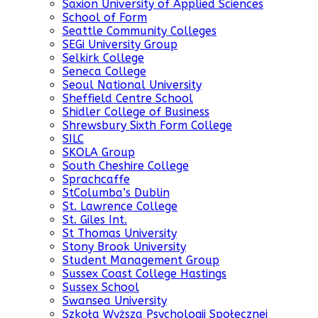
Saxion University of Applied Sciences
School of Form
Seattle Community Colleges
SEGi University Group
Selkirk College
Seneca College
Seoul National University
Sheffield Centre School
Shidler College of Business
Shrewsbury Sixth Form College
SILC
SKOLA Group
South Cheshire College
Sprachcaffe
StColumba’s Dublin
St. Lawrence College
St. Giles Int.
St Thomas University
Stony Brook University
Student Management Group
Sussex Coast College Hastings
Sussex School
Swansea University
Szkoła Wyższa Psychologii Społecznej