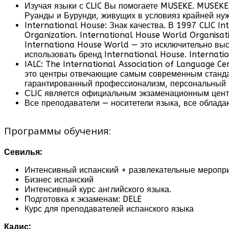
Изучая языки с CLIC Вы помогаете MUSEKE. MUSEKE,
Руанды и Бурунди, живущих в условияз крайней нуж
International House: Знак качества. В 1997 CLIC I
Organization. International House World Organisa
Internationa House World — это исключительно вы
использовать бренд International House. Internat
IALC: The International Association of Language Ce
это центры отвечающие самым современным станда
гарантированный профессионализм, персональный 
СLIC является официальным экзаменационным цент
Все преподаватели — носитетели языка, все облада
Программы обучения:
Севилья:
Интенсивный испанский + развлекательные меропри
Бизнес испанский
Интенсивный курс английского языка.
Подготовка к экзаменам: DELE
Курс для преподавателей испанского языка
Кадис: