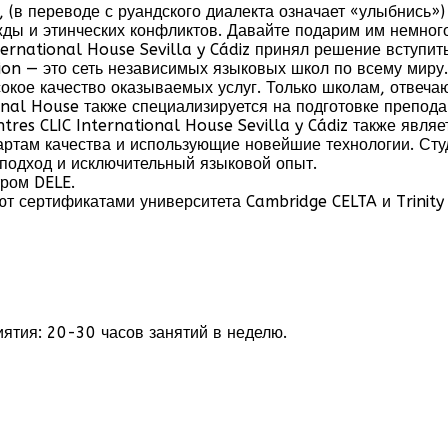
 (в переводе с руандского диалекта означает «улыбнись»
ды и этинческих конфликтов. Давайте подарим им немного
nternational House Sevilla y Cádiz принял решение вступи
tion — это сеть независимых языковых школ по всему миру
сокое качество оказываемых услуг. Только школам, отвеч
ional House также специализируется на подготовке препод
ntres CLIC International House Sevilla y Cádiz также явл
ртам качества и использующие новейшие технологии. Сту
подход и исключительный языковой опыт.
ром DELE.
ют сертификатами университета Cambridge CELTA и Trinity
ятия: 20-30 часов занятий в неделю.