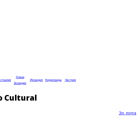
Новая
стралия
Ирландия
Нидерланды
Австрия
Зеландия
 Cultural
Эл. почта