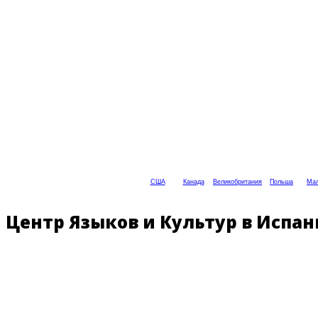
США
Канада
Великобритания
Польша
Мал
Центр Языков и Культур в Испани