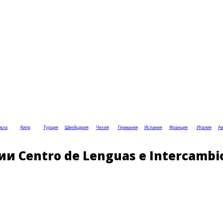
ьта
Кипр
Турция
Швейцария
Чехия
Германия
Испания
Франция
Италия
Ав
и Centro de Lenguas e Intercambio