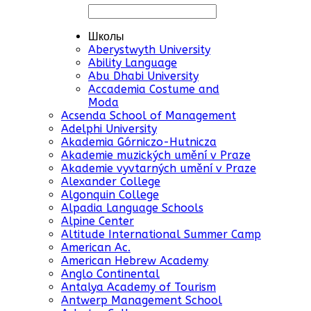
Школы
Aberystwyth University
Ability Language
Abu Dhabi University
Accademia Costume and
Moda
Acsenda School of Management
Adelphi University
Akademia Górniczo-Hutnicza
Akademie muzických umění v Praze
Akademie vyvtarných umění v Praze
Alexander College
Algonquin College
Alpadia Language Schools
Alpine Center
Altitude International Summer Camp
American Ac.
American Hebrew Academy
Anglo Continental
Antalya Academy of Tourism
Antwerp Management School