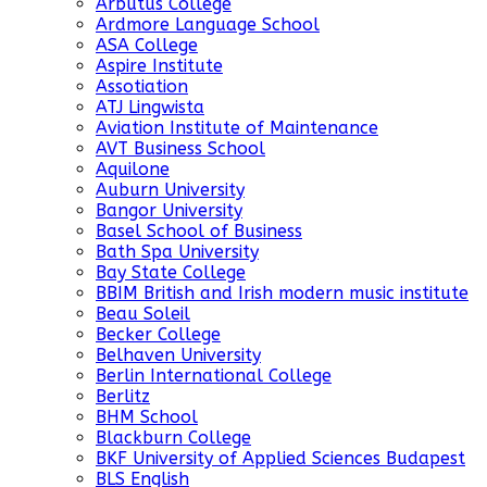
Arbutus College
Ardmore Language School
ASA College
Aspire Institute
Assotiation
ATJ Lingwista
Aviation Institute of Maintenance
AVT Business School
Aquilone
Auburn University
Bangor University
Basel School of Business
Bath Spa University
Bay State College
BBIM British and Irish modern music institute
Beau Soleil
Becker College
Belhaven University
Berlin International College
Berlitz
BHM School
Blackburn College
BKF University of Applied Sciences Budapest
BLS English