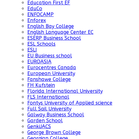
Education First EF
EduCo
ENFOCAMP
Enforex
English Bay College
English Language Center EC
ESERP Business School
ESL Schools
ESLI
EU Business school
EUROASIA
Eurocentres Canada
European University
Fanshawe College
FH Kufstein
Florida International University
FLS International
Fontys University of Applied science
Full Sail University
Galway Business School
Garden School
GenkiJACS
George Brown College
Georgian College