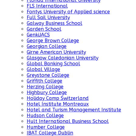
Florida International University
FLS International
Fontys University of Applied science
Full Sail University
Galway Business School
Garden School
GenkiJACS
George Brown College
Georgian College
Girne American University
Glasgow Caledonian University
Global Banking School
Global Village
Greystone College
Griffith College
Herzing College
Highbury College
Holiday Camp Switzerland
Hotel Institute Montreaux
Hotel and Turism Management Institute
Hudson College
Hult International Business School
Humber College
IBAT College Dublin