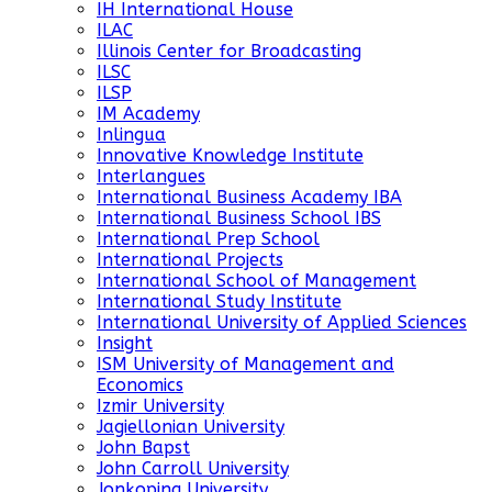
IH International House
ILAC
Illinois Center for Broadcasting
ILSC
ILSP
IM Academy
Inlingua
Innovative Knowledge Institute
Interlangues
International Business Academy IBA
International Business School IBS
International Prep School
International Projects
International School of Management
International Study Institute
International University of Applied Sciences
Insight
ISM University of Management and
Economics
Izmir University
Jagiellonian University
John Bapst
John Carroll University
Jonkoping University