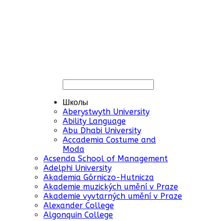
Школы
Aberystwyth University
Ability Language
Abu Dhabi University
Accademia Costume and
Moda
Acsenda School of Management
Adelphi University
Akademia Górniczo-Hutnicza
Akademie muzických umění v Praze
Akademie vyvtarných umění v Praze
Alexander College
Algonquin College