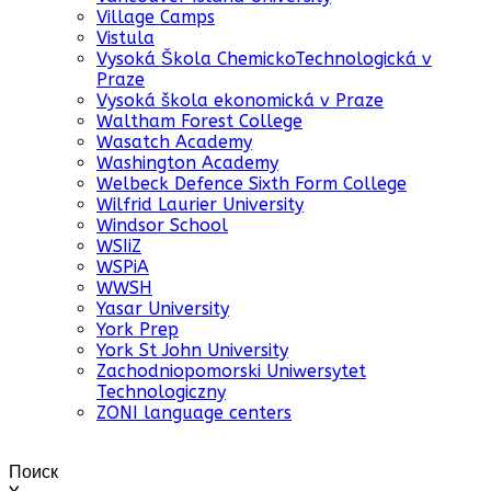
Village Camps
Vistula
Vysoká Škola ChemickoTechnologická v
Praze
Vysoká škola ekonomická v Praze
Waltham Forest College
Wasatch Academy
Washington Academy
Welbeck Defence Sixth Form College
Wilfrid Laurier University
Windsor School
WSIiZ
WSPiA
WWSH
Yasar University
York Prep
York St John University
Zachodniopomorski Uniwersytet
Technologiczny
ZONI language centers
Поиск