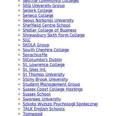
Seattle Community Colleges
SEGi University Group
Selkirk College
Seneca College
Seoul National University
Sheffield Centre School
Shidler College of Business
Shrewsbury Sixth Form College
SILC
SKOLA Group
South Cheshire College
Sprachcaffe
StColumba’s Dublin
St. Lawrence College
St. Giles Int.
St Thomas University
Stony Brook University
Student Management Group
Sussex Coast College Hastings
Sussex School
Swansea University
Szkoła Wyższa Psychologii Społecznej
TALK English Schools
Tamwood