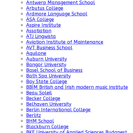
Antwerp Management School
Arbutus College
Ardmore Language School
ASA College
Aspire Institute
Assotiation
ATJ Lingwista
Aviation Institute of Maintenance
AVT Business School
Aquilone
Auburn University
Bangor University
Basel School of Business
Bath Spa University
Bay State College
BBIM British and Irish modern music institute
Beau Soleil
Becker College
Belhaven University
Berlin International College
Berlitz
BHM School
Blackburn College
BKF University of Applied Sciences Budapest