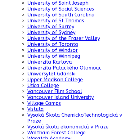
University of Saint Joseph
University of Social Sciences
University of South Carolina
University of St Thomas
University of Surrey
University of Sydney
University of the Fraser Valley
University of Toronto
University of Windsor
University of Winnipeg
Univerzita Karlova
Univerzita Palackého Olomouc
Uniwersytet Gdanski
Upper Madison College
Utica College
Vancouver Film School
Vancouver Island University
Village Camps
Vistula
Vysoká Škola ChemickoTechnologická v
Praze
Vysoká škola ekonomická v Praze
Waltham Forest College
Wasatch Academy