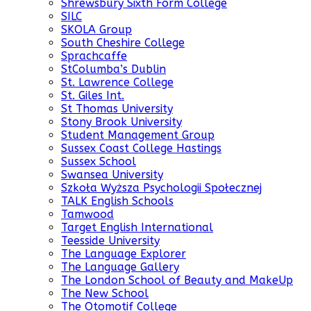
Shrewsbury Sixth Form College
SILC
SKOLA Group
South Cheshire College
Sprachcaffe
StColumba’s Dublin
St. Lawrence College
St. Giles Int.
St Thomas University
Stony Brook University
Student Management Group
Sussex Coast College Hastings
Sussex School
Swansea University
Szkoła Wyższa Psychologii Społecznej
TALK English Schools
Tamwood
Target English International
Teesside University
The Language Explorer
The Language Gallery
The London School of Beauty and MakeUp
The New School
The Otomotif College