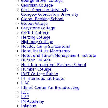
George Brown College
Georgian College
Girne American University
Glasgow Caledonian University
Global Banking School
Global Village
Greystone College
Griffith College
Herzing College
Highbury College
Holiday Camp Switzerland
Hotel Institute Montreaux
Hotel and Turism Management Institute
Hudson College
Hult International Business School
Humber College
IBAT College Dublin
IH International House
ILAC
Illinois Center for Broadcasting
ILSC
ILSP
IM Academy
Inlingua