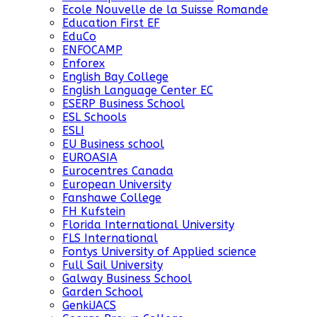
Ecole Nouvelle de la Suisse Romande
Education First EF
EduCo
ENFOCAMP
Enforex
English Bay College
English Language Center EC
ESERP Business School
ESL Schools
ESLI
EU Business school
EUROASIA
Eurocentres Canada
European University
Fanshawe College
FH Kufstein
Florida International University
FLS International
Fontys University of Applied science
Full Sail University
Galway Business School
Garden School
GenkiJACS