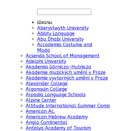
Школы
Aberystwyth University
Ability Language
Abu Dhabi University
Accademia Costume and
Moda
Acsenda School of Management
Adelphi University
Akademia Górniczo-Hutnicza
Akademie muzických umění v Praze
Akademie vyvtarných umění v Praze
Alexander College
Algonquin College
Alpadia Language Schools
Alpine Center
Altitude International Summer Camp
American Ac.
American Hebrew Academy
Anglo Continental
Antalya Academy of Tourism