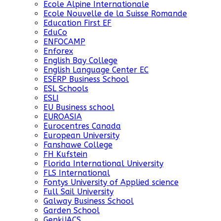
Ecole Alpine Internationale
Ecole Nouvelle de la Suisse Romande
Education First EF
EduCo
ENFOCAMP
Enforex
English Bay College
English Language Center EC
ESERP Business School
ESL Schools
ESLI
EU Business school
EUROASIA
Eurocentres Canada
European University
Fanshawe College
FH Kufstein
Florida International University
FLS International
Fontys University of Applied science
Full Sail University
Galway Business School
Garden School
GenkiJACS