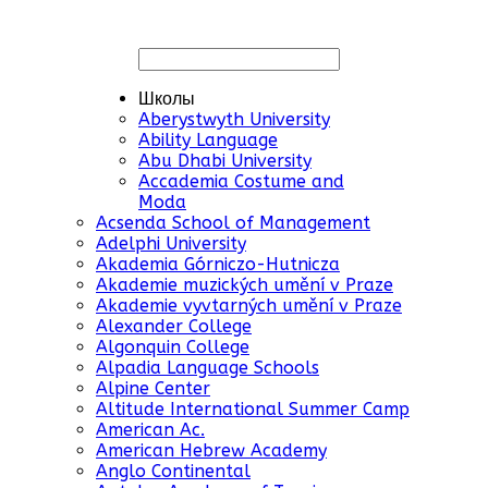
Школы
Aberystwyth University
Ability Language
Abu Dhabi University
Accademia Costume and
Moda
Acsenda School of Management
Adelphi University
Akademia Górniczo-Hutnicza
Akademie muzických umění v Praze
Akademie vyvtarných umění v Praze
Alexander College
Algonquin College
Alpadia Language Schools
Alpine Center
Altitude International Summer Camp
American Ac.
American Hebrew Academy
Anglo Continental