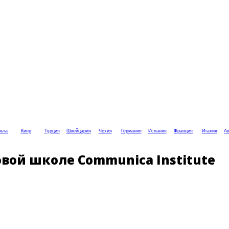
ьта
Кипр
Турция
Швейцария
Чехия
Германия
Испания
Франция
Италия
Ав
вой школе Communica Institute