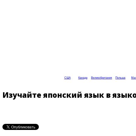
США
Канада
Великобритания
Польша
Мал
Изучайте японский язык в языко