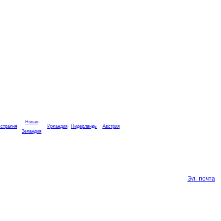
Новая
стралия
Ирландия
Нидерланды
Австрия
Зеландия
Эл. почта