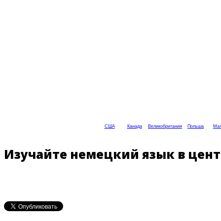
США
Канада
Великобритания
Польша
Мал
Изучайте немецкий язык в центр