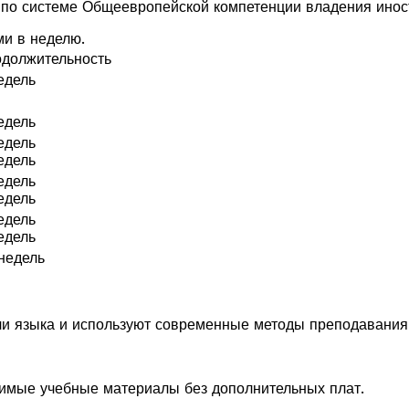
 по системе Общеевропейской компетенции владения инос
ми в неделю.
должительность
едель
едель
едель
едель
едель
едель
едель
едель
недель
и языка и используют современные методы преподавания
димые учебные материалы без дополнительных плат.