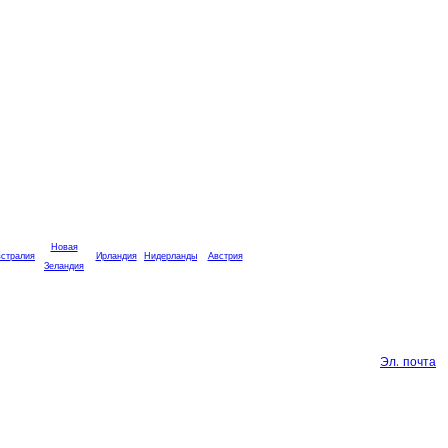
Новая
стралия
Ирландия
Нидерланды
Австрия
Зеландия
Эл. почта