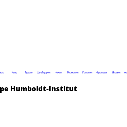
ьта
Кипр
Турция
Швейцария
Чехия
Германия
Испания
Франция
Италия
Ав
е Humboldt-Institut