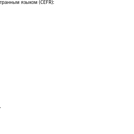
транным языком (CEFR):
.