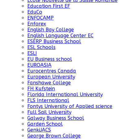
Ecole Nouvelle de la Suisse Romande
Education First EF
EduCo
ENFOCAMP
Enforex
English Bay College
English Language Center EC
ESERP Business School
ESL Schools
ESLI
EU Business school
EUROASIA
Eurocentres Canada
European University
Fanshawe College
FH Kufstein
Florida International University
FLS International
Fontys University of Applied science
Full Sail University
Galway Business School
Garden School
GenkiJACS
George Brown College