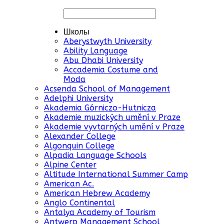
Школы
Aberystwyth University
Ability Language
Abu Dhabi University
Accademia Costume and
Moda
Acsenda School of Management
Adelphi University
Akademia Górniczo-Hutnicza
Akademie muzických umění v Praze
Akademie vyvtarných umění v Praze
Alexander College
Algonquin College
Alpadia Language Schools
Alpine Center
Altitude International Summer Camp
American Ac.
American Hebrew Academy
Anglo Continental
Antalya Academy of Tourism
Antwerp Management School