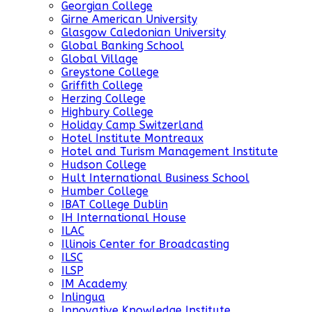
Georgian College
Girne American University
Glasgow Caledonian University
Global Banking School
Global Village
Greystone College
Griffith College
Herzing College
Highbury College
Holiday Camp Switzerland
Hotel Institute Montreaux
Hotel and Turism Management Institute
Hudson College
Hult International Business School
Humber College
IBAT College Dublin
IH International House
ILAC
Illinois Center for Broadcasting
ILSC
ILSP
IM Academy
Inlingua
Innovative Knowledge Institute