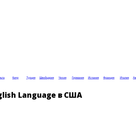
ьта
Кипр
Турция
Швейцария
Чехия
Германия
Испания
Франция
Италия
Ав
lish Language в США