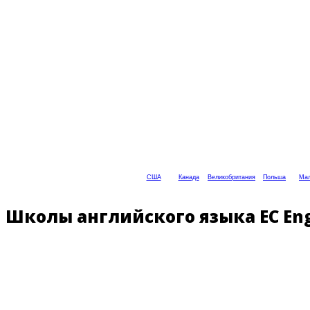
США
Канада
Великобритания
Польша
Мал
Школы английского языка EC Eng