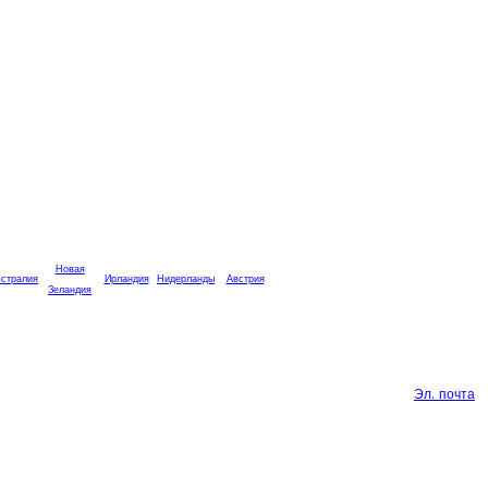
Новая
стралия
Ирландия
Нидерланды
Австрия
Зеландия
Эл. почта