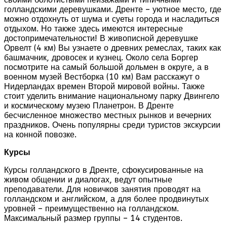
голландскими деревушками. Дренте – уютное место, где
можно отдохнуть от шума и суеты города и насладиться
отдыхом. Но также здесь имеются интересные
достопримечательности! В живописной деревушке
Орвелт (4 км) Вы узнаете о древних ремеслах, таких как
башмачник, дровосек и кузнец. Около села Боргер
посмотрите на самый большой дольмен в округе, а в
военном музей Вестборка (10 км) Вам расскажут о
Нидерландах времен Второй мировой войны. Также
стоит уделить внимание национальному парку Двингело
и космическому музею Планетрон. В Дренте
бесчисленное множество местных рынков и вечерних
праздников. Очень популярны среди туристов экскурсии
на конной повозке.
Курсы
Курсы голландского в Дренте, сфокусированные на
живом общении и диалогах, ведут опытные
преподаватели. Для новичков занятия проводят на
голландском и английском, а для более продвинутых
уровней – преимущественно на голландском.
Максимальный размер группы – 14 студентов.