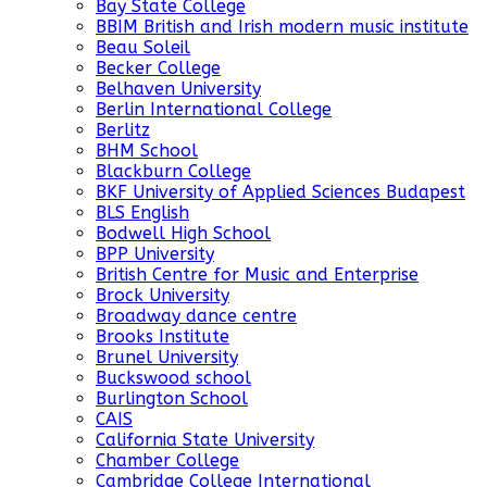
Bay State College
BBIM British and Irish modern music institute
Beau Soleil
Becker College
Belhaven University
Berlin International College
Berlitz
BHM School
Blackburn College
BKF University of Applied Sciences Budapest
BLS English
Bodwell High School
BPP University
British Centre for Music and Enterprise
Brock University
Broadway dance centre
Brooks Institute
Brunel University
Buckswood school
Burlington School
CAIS
California State University
Chamber College
Cambridge College International