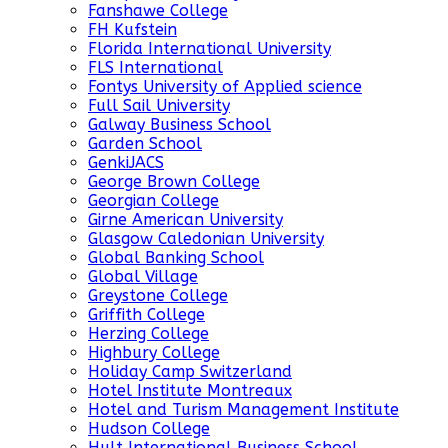
Fanshawe College
FH Kufstein
Florida International University
FLS International
Fontys University of Applied science
Full Sail University
Galway Business School
Garden School
GenkiJACS
George Brown College
Georgian College
Girne American University
Glasgow Caledonian University
Global Banking School
Global Village
Greystone College
Griffith College
Herzing College
Highbury College
Holiday Camp Switzerland
Hotel Institute Montreaux
Hotel and Turism Management Institute
Hudson College
Hult International Business School