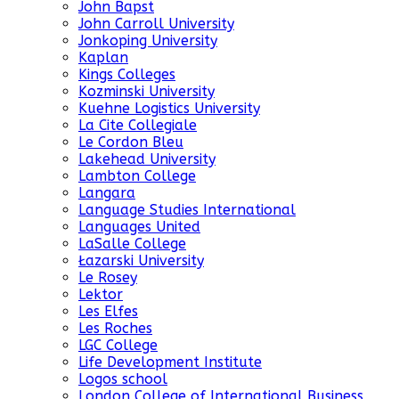
John Bapst
John Carroll University
Jonkoping University
Kaplan
Kings Colleges
Kozminski University
Kuehne Logistics University
La Cite Collegiale
Le Cordon Bleu
Lakehead University
Lambton College
Langara
Language Studies International
Languages United
LaSalle College
Łazarski University
Le Rosey
Lektor
Les Elfes
Les Roches
LGC College
Life Development Institute
Logos school
London College of International Business