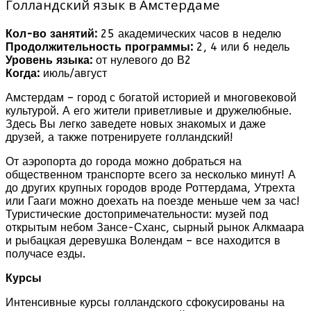
Голландский язык в Амстердаме
Кол-во занятий:
25 академических часов в неделю
Продолжительность программы:
2, 4 или 6 недель
Уровень языка:
от нулевого до В2
Когда:
июль/август
Амстердам – город с богатой историей и многовековой
культурой. А его жители приветливые и дружелюбные.
Здесь Вы легко заведете новых знакомых и даже
друзей, а также потренируете голландский!
От аэропорта до города можно добраться на
общественном транспорте всего за несколько минут! А
до других крупных городов вроде Роттердама, Утрехта
или Гааги можно доехать на поезде меньше чем за час!
Туристические достопримечательности: музей под
открытым небом Зансе-Сханс, сырный рынок Алкмаара
и рыбацкая деревушка Волендам – все находится в
получасе езды.
Курсы
Интенсивные курсы голландского сфокусированы на