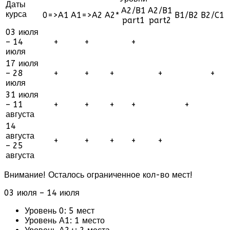
Даты
A2/B1
A2/B1
курса
0=>A1
A1=>A2
A2*
B1/B2
B2/C1
part1
part2
03 июля
– 14
+
+
+
июля
17 июля
– 28
+
+
+
+
+
июля
31 июля
– 11
+
+
+
+
+
августа
14
августа
+
+
+
+
+
– 25
августа
Внимание! Осталось ограниченное кол-во мест!
03 июля – 14 июля
Уровень 0: 5 мест
Уровень А1: 1 место