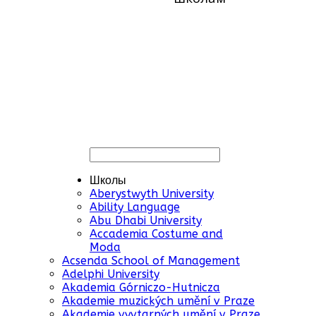
Школы
Aberystwyth University
Ability Language
Abu Dhabi University
Accademia Costume and
Moda
Acsenda School of Management
Adelphi University
Akademia Górniczo-Hutnicza
Akademie muzických umění v Praze
Akademie vyvtarných umění v Praze