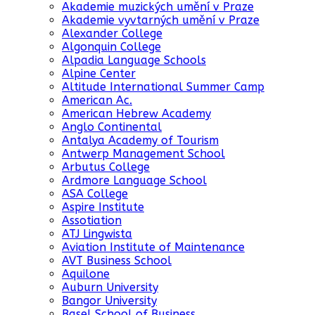
Akademie muzických umění v Praze
Akademie vyvtarných umění v Praze
Alexander College
Algonquin College
Alpadia Language Schools
Alpine Center
Altitude International Summer Camp
American Ac.
American Hebrew Academy
Anglo Continental
Antalya Academy of Tourism
Antwerp Management School
Arbutus College
Ardmore Language School
ASA College
Aspire Institute
Assotiation
ATJ Lingwista
Aviation Institute of Maintenance
AVT Business School
Aquilone
Auburn University
Bangor University
Basel School of Business