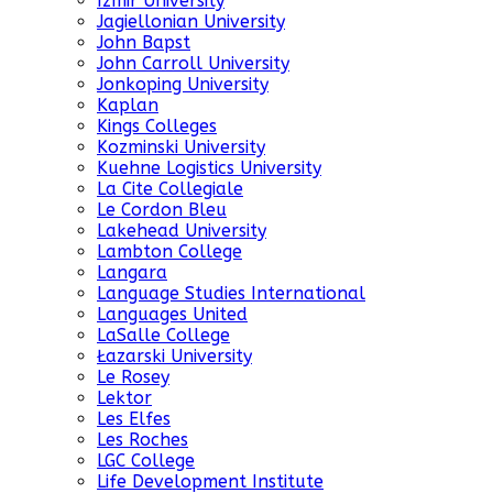
Izmir University
Jagiellonian University
John Bapst
John Carroll University
Jonkoping University
Kaplan
Kings Colleges
Kozminski University
Kuehne Logistics University
La Cite Collegiale
Le Cordon Bleu
Lakehead University
Lambton College
Langara
Language Studies International
Languages United
LaSalle College
Łazarski University
Le Rosey
Lektor
Les Elfes
Les Roches
LGC College
Life Development Institute