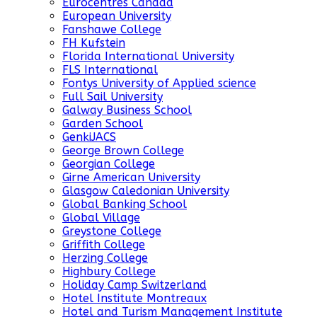
Eurocentres Canada
European University
Fanshawe College
FH Kufstein
Florida International University
FLS International
Fontys University of Applied science
Full Sail University
Galway Business School
Garden School
GenkiJACS
George Brown College
Georgian College
Girne American University
Glasgow Caledonian University
Global Banking School
Global Village
Greystone College
Griffith College
Herzing College
Highbury College
Holiday Camp Switzerland
Hotel Institute Montreaux
Hotel and Turism Management Institute