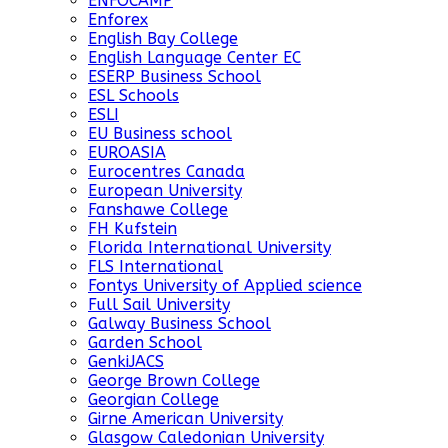
ENFOCAMP
Enforex
English Bay College
English Language Center EC
ESERP Business School
ESL Schools
ESLI
EU Business school
EUROASIA
Eurocentres Canada
European University
Fanshawe College
FH Kufstein
Florida International University
FLS International
Fontys University of Applied science
Full Sail University
Galway Business School
Garden School
GenkiJACS
George Brown College
Georgian College
Girne American University
Glasgow Caledonian University