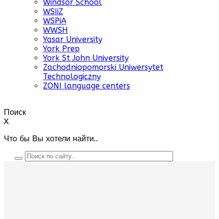
Windsor School
WSIiZ
WSPiA
WWSH
Yasar University
York Prep
York St John University
Zachodniopomorski Uniwersytet
Technologiczny
ZONI language centers
Поиск
X
Что бы Вы хотели найти..