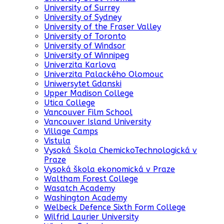
University of Surrey
University of Sydney
University of the Fraser Valley
University of Toronto
University of Windsor
University of Winnipeg
Univerzita Karlova
Univerzita Palackého Olomouc
Uniwersytet Gdanski
Upper Madison College
Utica College
Vancouver Film School
Vancouver Island University
Village Camps
Vistula
Vysoká Škola ChemickoTechnologická v
Praze
Vysoká škola ekonomická v Praze
Waltham Forest College
Wasatch Academy
Washington Academy
Welbeck Defence Sixth Form College
Wilfrid Laurier University