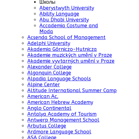
Школы
Aberystwyth University
Ability Language
Abu Dhabi University
Accademia Costume and
Moda
Acsenda School of Management
Adelphi University
Akademia Górniczo-Hutnicza
Akademie muzických umění v Praze
Akademie vyvtarných umění v Praze
Alexander College
Algonquin College
Alpadia Language Schools
Alpine Center
Altitude International Summer Camp
American Ac.
American Hebrew Academy
Anglo Continental
Antalya Academy of Tourism
Antwerp Management School
Arbutus College
Ardmore Language School
ASA College