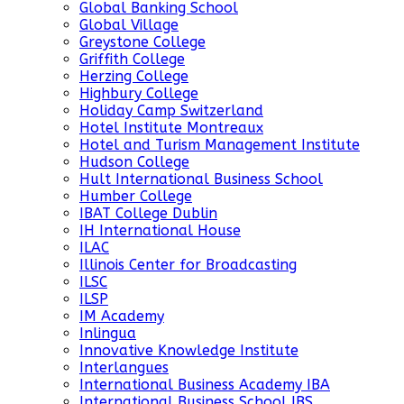
Global Banking School
Global Village
Greystone College
Griffith College
Herzing College
Highbury College
Holiday Camp Switzerland
Hotel Institute Montreaux
Hotel and Turism Management Institute
Hudson College
Hult International Business School
Humber College
IBAT College Dublin
IH International House
ILAC
Illinois Center for Broadcasting
ILSC
ILSP
IM Academy
Inlingua
Innovative Knowledge Institute
Interlangues
International Business Academy IBA
International Business School IBS