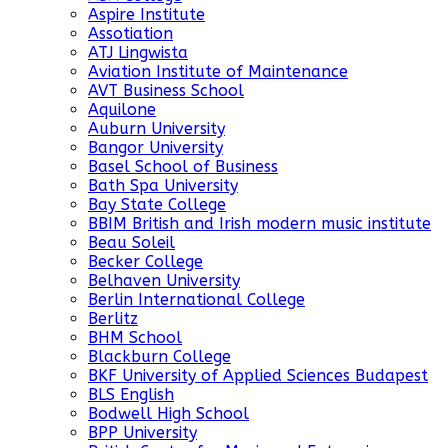
Aspire Institute
Assotiation
ATJ Lingwista
Aviation Institute of Maintenance
AVT Business School
Aquilone
Auburn University
Bangor University
Basel School of Business
Bath Spa University
Bay State College
BBIM British and Irish modern music institute
Beau Soleil
Becker College
Belhaven University
Berlin International College
Berlitz
BHM School
Blackburn College
BKF University of Applied Sciences Budapest
BLS English
Bodwell High School
BPP University