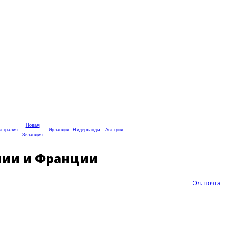
Новая
стралия
Ирландия
Нидерланды
Австрия
Зеландия
нии и Франции
Эл. почта