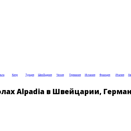
ьта
Кипр
Турция
Швейцария
Чехия
Германия
Испания
Франция
Италия
Ав
лах Alpadia в Швейцарии, Герма