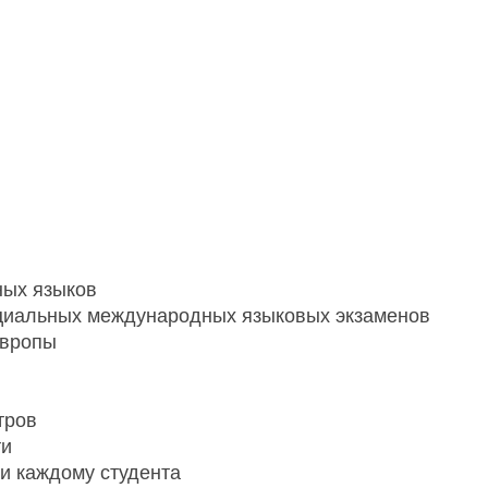
ных языков
ициальных международных языковых экзаменов
Европы
тров
ти
и каждому студента