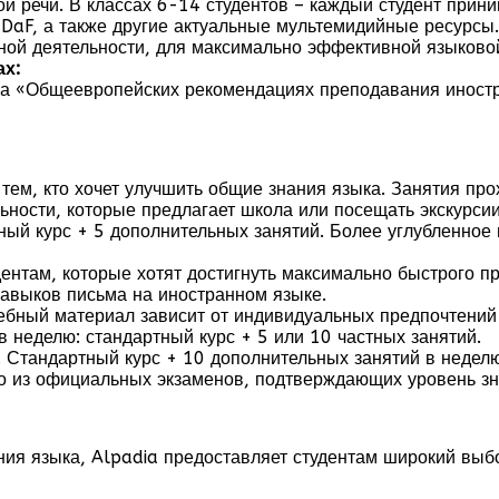
й речи. В классах 6-14 студентов – каждый студент прини
aF, а также другие актуальные мультемидийные ресурсы. 
сной деятельности, для максимально эффективной языковой
ах:
на «Общеевропейских рекомендациях преподавания иностр
тем, кто хочет улучшить общие знания языка. Занятия про
ности, которые предлагает школа или посещать экскурсии
ный курс + 5 дополнительных занятий. Более углубленное
ентам, которые хотят достигнуть максимально быстрого пр
навыков письма на иностранном языке.
чебный материал зависит от индивидуальных предпочтений 
 неделю: стандартный курс + 5 или 10 частных занятий.
. Стандартный курс + 10 дополнительных занятий в неделю
о из официальных экзаменов, подтверждающих уровень зн
ния языка, Alpadia предоставляет студентам широкий выб