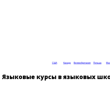
США
Канада
Великобритания
Польша
Мал
Языковые курсы в языковых шко