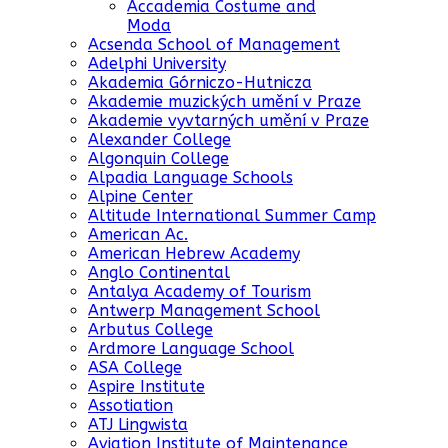
Accademia Costume and
Moda
Acsenda School of Management
Adelphi University
Akademia Górniczo-Hutnicza
Akademie muzických umění v Praze
Akademie vyvtarných umění v Praze
Alexander College
Algonquin College
Alpadia Language Schools
Alpine Center
Altitude International Summer Camp
American Ac.
American Hebrew Academy
Anglo Continental
Antalya Academy of Tourism
Antwerp Management School
Arbutus College
Ardmore Language School
ASA College
Aspire Institute
Assotiation
ATJ Lingwista
Aviation Institute of Maintenance