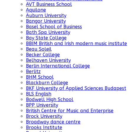
AVT Business School
Aquilone
Auburn University
Bangor University
Basel School of Business
Bath Spa University
Bay State College
BBIM British and Irish modern music institute
Beau Soleil
Becker College
Belhaven University
Berlin International College
Berlitz
BHM School
Blackburn College
BKF University of Applied Sciences Budapest
BLS English
Bodwell High School
BPP University
British Centre for Music and Enterprise
Brock University
Broadway dance centre
Brooks Institute