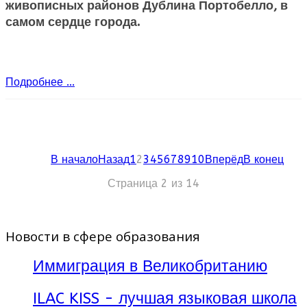
живописных районов Дублина Портобелло, в
самом сердце города.
Подробнее ...
В начало
Назад
1
2
3
4
5
6
7
8
9
10
Вперёд
В конец
Страница 2 из 14
Новости в сфере образования
Иммиграция в Великобританию
ILAC KISS - лучшая языковая школа