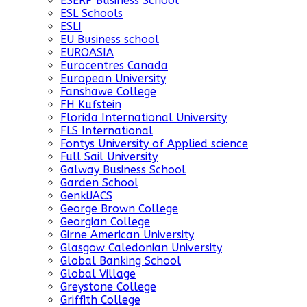
ESERP Business School
ESL Schools
ESLI
EU Business school
EUROASIA
Eurocentres Canada
European University
Fanshawe College
FH Kufstein
Florida International University
FLS International
Fontys University of Applied science
Full Sail University
Galway Business School
Garden School
GenkiJACS
George Brown College
Georgian College
Girne American University
Glasgow Caledonian University
Global Banking School
Global Village
Greystone College
Griffith College