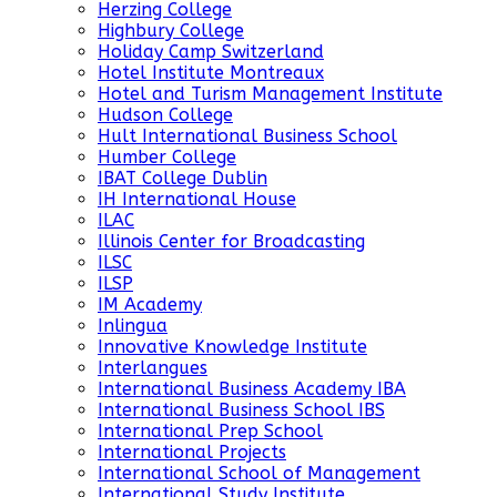
Herzing College
Highbury College
Holiday Camp Switzerland
Hotel Institute Montreaux
Hotel and Turism Management Institute
Hudson College
Hult International Business School
Humber College
IBAT College Dublin
IH International House
ILAC
Illinois Center for Broadcasting
ILSC
ILSP
IM Academy
Inlingua
Innovative Knowledge Institute
Interlangues
International Business Academy IBA
International Business School IBS
International Prep School
International Projects
International School of Management
International Study Institute