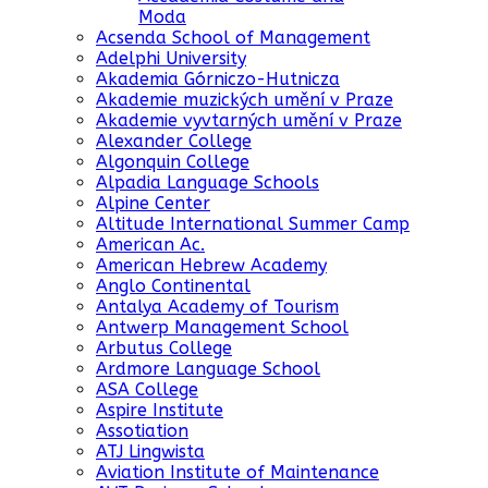
Moda
Acsenda School of Management
Adelphi University
Akademia Górniczo-Hutnicza
Akademie muzických umění v Praze
Akademie vyvtarných umění v Praze
Alexander College
Algonquin College
Alpadia Language Schools
Alpine Center
Altitude International Summer Camp
American Ac.
American Hebrew Academy
Anglo Continental
Antalya Academy of Tourism
Antwerp Management School
Arbutus College
Ardmore Language School
ASA College
Aspire Institute
Assotiation
ATJ Lingwista
Aviation Institute of Maintenance