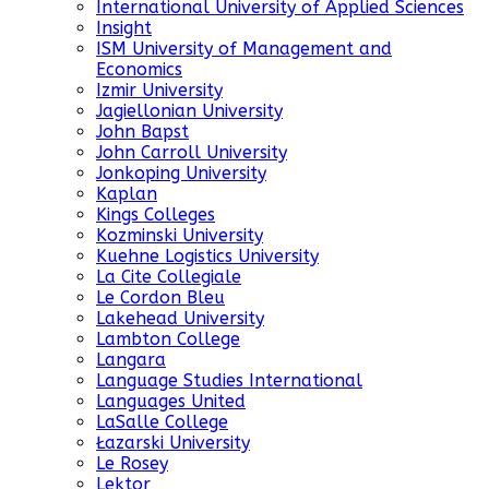
International University of Applied Sciences
Insight
ISM University of Management and
Economics
Izmir University
Jagiellonian University
John Bapst
John Carroll University
Jonkoping University
Kaplan
Kings Colleges
Kozminski University
Kuehne Logistics University
La Cite Collegiale
Le Cordon Bleu
Lakehead University
Lambton College
Langara
Language Studies International
Languages United
LaSalle College
Łazarski University
Le Rosey
Lektor