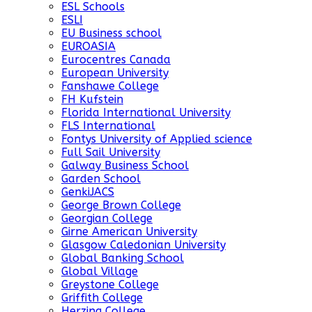
ESL Schools
ESLI
EU Business school
EUROASIA
Eurocentres Canada
European University
Fanshawe College
FH Kufstein
Florida International University
FLS International
Fontys University of Applied science
Full Sail University
Galway Business School
Garden School
GenkiJACS
George Brown College
Georgian College
Girne American University
Glasgow Caledonian University
Global Banking School
Global Village
Greystone College
Griffith College
Herzing College