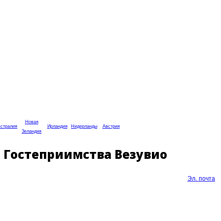
Новая
стралия
Ирландия
Нидерланды
Австрия
Зеландия
ла Гостеприимства Везувио
Эл. почта