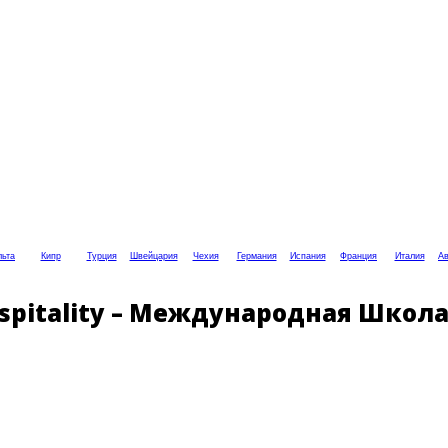
ьта
Кипр
Турция
Швейцария
Чехия
Германия
Испания
Франция
Италия
Ав
 Hospitality – Международная Шко