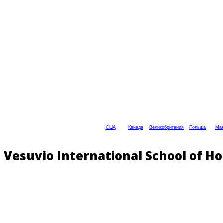
США
Канада
Великобритания
Польша
Мал
Vesuvio International School of