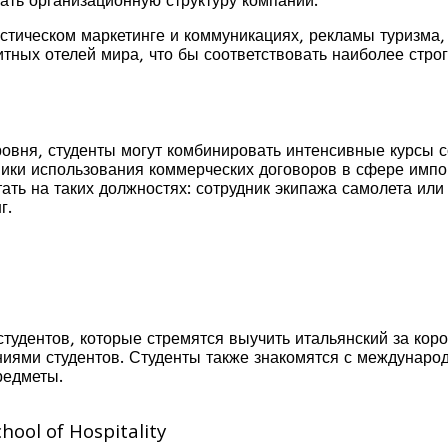
ать организационную структуру компании.
тическом маркетинге и коммуникациях, рекламы туризма, 
тных отелей мира, что бы соответствовать наиболее стро
уровня, студенты могут комбинировать интенсивные курсы
ники использования коммерческих договоров в сфере импор
тать на таких должностях: сотрудник экипажа самолета или
г.
удентов, которые стремятся выучить итальянский за корот
ниями студентов. Студенты также знакомятся с международ
редметы.
ool of Hospitality