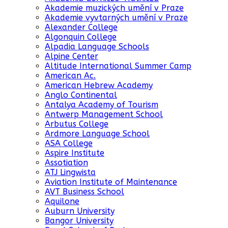
Akademie muzických umění v Praze
Akademie vyvtarných umění v Praze
Alexander College
Algonquin College
Alpadia Language Schools
Alpine Center
Altitude International Summer Camp
American Ac.
American Hebrew Academy
Anglo Continental
Antalya Academy of Tourism
Antwerp Management School
Arbutus College
Ardmore Language School
ASA College
Aspire Institute
Assotiation
ATJ Lingwista
Aviation Institute of Maintenance
AVT Business School
Aquilone
Auburn University
Bangor University