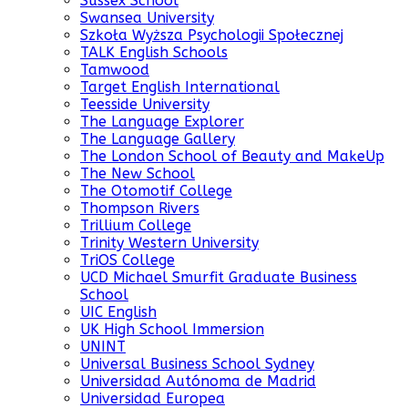
Sussex School
Swansea University
Szkoła Wyższa Psychologii Społecznej
TALK English Schools
Tamwood
Target English International
Teesside University
The Language Explorer
The Language Gallery
The London School of Beauty and MakeUp
The New School
The Otomotif College
Thompson Rivers
Trillium College
Trinity Western University
TriOS College
UCD Michael Smurfit Graduate Business
School
UIC English
UK High School Immersion
UNINT
Universal Business School Sydney
Universidad Autónoma de Madrid
Universidad Europea