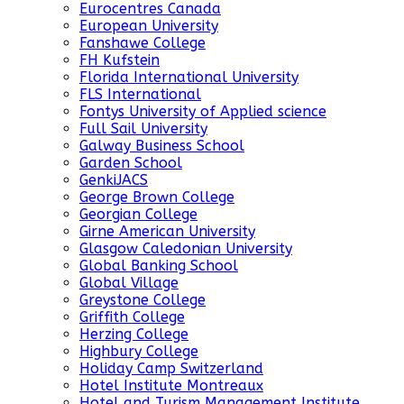
Eurocentres Canada
European University
Fanshawe College
FH Kufstein
Florida International University
FLS International
Fontys University of Applied science
Full Sail University
Galway Business School
Garden School
GenkiJACS
George Brown College
Georgian College
Girne American University
Glasgow Caledonian University
Global Banking School
Global Village
Greystone College
Griffith College
Herzing College
Highbury College
Holiday Camp Switzerland
Hotel Institute Montreaux
Hotel and Turism Management Institute