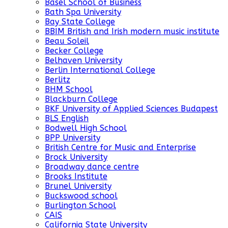
Basel School of Business
Bath Spa University
Bay State College
BBIM British and Irish modern music institute
Beau Soleil
Becker College
Belhaven University
Berlin International College
Berlitz
BHM School
Blackburn College
BKF University of Applied Sciences Budapest
BLS English
Bodwell High School
BPP University
British Centre for Music and Enterprise
Brock University
Broadway dance centre
Brooks Institute
Brunel University
Buckswood school
Burlington School
CAIS
California State University