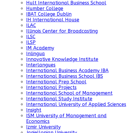
Hult International Business School
Humber College
IBAT College Dublin
IH International House
ILAC
Illinois Center for Broadcasting
ILSC
ILSP
IM Academy
Inlingua
Innovative Knowledge Institute
Interlangues
International Business Academy IBA
International Business School IBS
International Prep School
International Projects
International School of Management
International Study Institute
International University of Applied Sciences
Insight
ISM University of Management and
Economics
Izmir University
Jagiellonian University