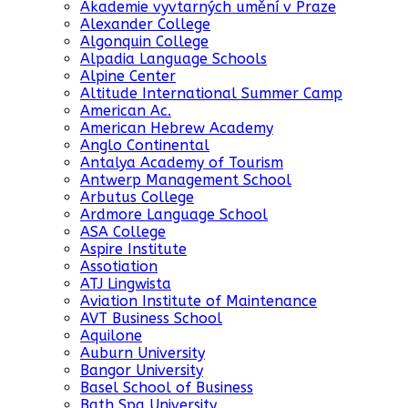
Akademie vyvtarných umění v Praze
Alexander College
Algonquin College
Alpadia Language Schools
Alpine Center
Altitude International Summer Camp
American Ac.
American Hebrew Academy
Anglo Continental
Antalya Academy of Tourism
Antwerp Management School
Arbutus College
Ardmore Language School
ASA College
Aspire Institute
Assotiation
ATJ Lingwista
Aviation Institute of Maintenance
AVT Business School
Aquilone
Auburn University
Bangor University
Basel School of Business
Bath Spa University