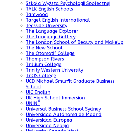
Szkoła Wyższa Psychologii Społecznej
TALK English Schools
Tamwood
Target English International
Teesside University
The Language Explorer
The Language Gallery
The London School of Beauty and MakeUp
The New School
The Otomotif College
Thompson Rivers
Trillium College
Trinity Western University
TriOS College
UCD Michael Smurfit Graduate Business
School
UIC English
UK High School Immersion
UNINT
Universal Business School Sydney
Universidad Autónoma de Madrid
Universidad Europea
Universidad Nebrija