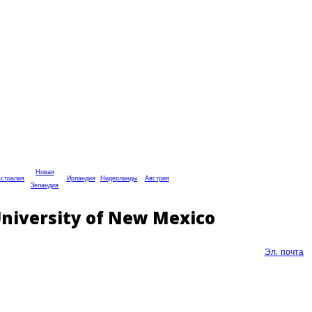
Новая
стралия
Ирландия
Нидерланды
Австрия
Зеландия
iversity of New Mexico
Эл. почта