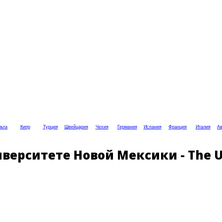
ьта
Кипр
Турция
Швейцария
Чехия
Германия
Испания
Франция
Италия
Ав
верситете Новой Мексики - The Un