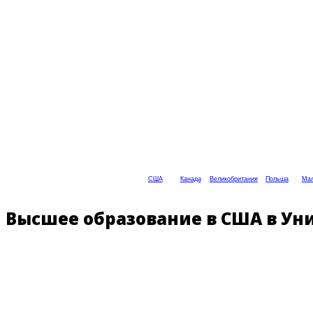
США
Канада
Великобритания
Польша
Мал
Высшее образование в США в Уни