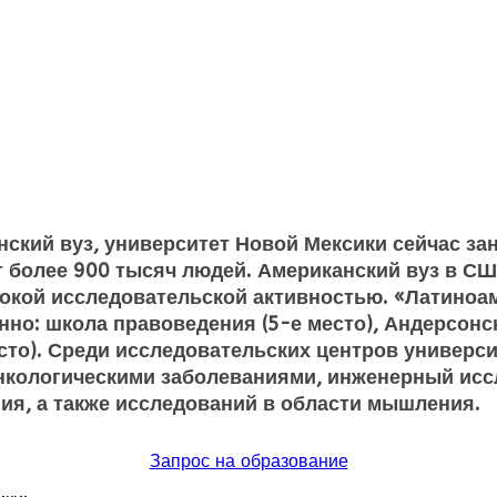
ский вуз, университет Новой Мексики сейчас зан
ет более 900 тысяч людей. Американский вуз в С
сокой исследовательской активностью. «Латино
нно: школа правоведения (5-е место), Андерсонс
есто). Среди исследовательских центров универс
нкологическими заболеваниями, инженерный исс
ия, а также исследований в области мышления.
Запрос на образование