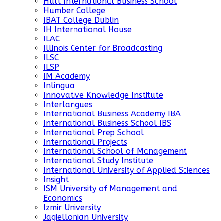
Hult International Business School
Humber College
IBAT College Dublin
IH International House
ILAC
Illinois Center for Broadcasting
ILSC
ILSP
IM Academy
Inlingua
Innovative Knowledge Institute
Interlangues
International Business Academy IBA
International Business School IBS
International Prep School
International Projects
International School of Management
International Study Institute
International University of Applied Sciences
Insight
ISM University of Management and
Economics
Izmir University
Jagiellonian University