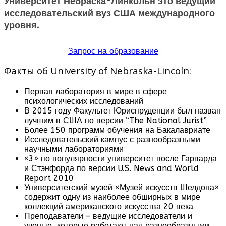
Университет Небраска-Линкольн это ведущий
исследовательский вуз США международного
уровня.
Запрос на образование
Факты об University of Nebraska-Lincoln:
Первая лаборатория в мире в сфере
психологических исследований
В 2015 году Факультет Юриспруденции был назван
лучшим в США по версии “The National Jurist”
Более 150 программ обучения на Бакалавриате
Исследовательский кампус с разнообразными
научными лабораториями
«3» по популярности университет после Гарварда
и Стэнфорда по версии U.S. News and World
Report 2010
Университетский музей «Музей искусств Шелдона»
содержит одну из наиболее обширных в мире
коллекций американского искусства 20 века
Преподаватели – ведущие исследователи и
ученые, которые работают над разнообразными