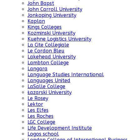
John Bapst
John Carroll University
Jonkoping University
Kaplan
Kings Colleges
Kozminski University
Kuehne Logistics University
La Cite Collegiale
Le Cordon Bleu
Lakehead University
Lambton College
Langara
Language Studies International
Languages United
LaSalle College
Łazarski University
Le Rosey
Lektor
Les Elfes
Les Roches
LGC College
Life Development Institute
Logos school
London College of International Business