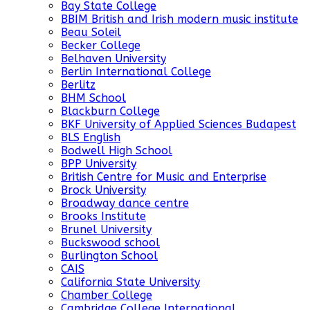
Bay State College
BBIM British and Irish modern music institute
Beau Soleil
Becker College
Belhaven University
Berlin International College
Berlitz
BHM School
Blackburn College
BKF University of Applied Sciences Budapest
BLS English
Bodwell High School
BPP University
British Centre for Music and Enterprise
Brock University
Broadway dance centre
Brooks Institute
Brunel University
Buckswood school
Burlington School
CAIS
California State University
Chamber College
Cambridge College International