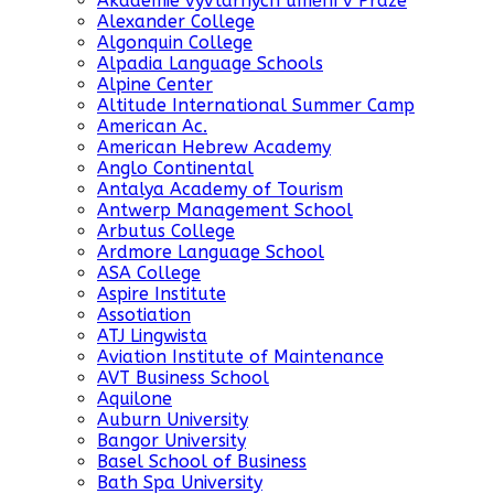
Akademie vyvtarných umění v Praze
Alexander College
Algonquin College
Alpadia Language Schools
Alpine Center
Altitude International Summer Camp
American Ac.
American Hebrew Academy
Anglo Continental
Antalya Academy of Tourism
Antwerp Management School
Arbutus College
Ardmore Language School
ASA College
Aspire Institute
Assotiation
ATJ Lingwista
Aviation Institute of Maintenance
AVT Business School
Aquilone
Auburn University
Bangor University
Basel School of Business
Bath Spa University