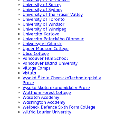
University of Surrey
University of Sydney
University of the Fraser Valley
University of Toronto
University of Windsor
University of Winnipeg
Univerzita Karlova
Univerzita Palackého Olomouc
Uniwersytet Gdanski
Upper Madison College
Utica College
Vancouver Film School
Vancouver Island University
Village Camps
Vistula
Vysoká Škola ChemickoTechnologická v
Praze
Vysoká škola ekonomická v Praze
Waltham Forest College
Wasatch Academy
Washington Academy
Welbeck Defence Sixth Form College
Wilfrid Laurier University