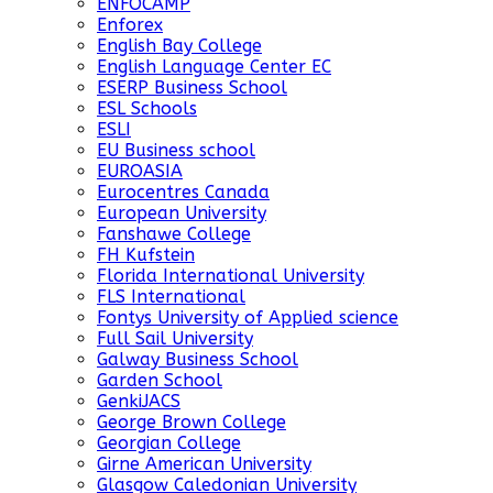
ENFOCAMP
Enforex
English Bay College
English Language Center EC
ESERP Business School
ESL Schools
ESLI
EU Business school
EUROASIA
Eurocentres Canada
European University
Fanshawe College
FH Kufstein
Florida International University
FLS International
Fontys University of Applied science
Full Sail University
Galway Business School
Garden School
GenkiJACS
George Brown College
Georgian College
Girne American University
Glasgow Caledonian University