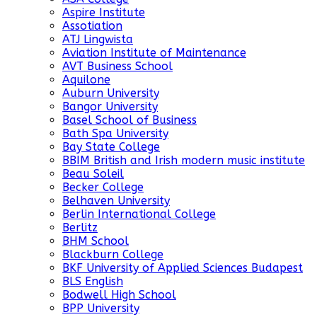
Aspire Institute
Assotiation
ATJ Lingwista
Aviation Institute of Maintenance
AVT Business School
Aquilone
Auburn University
Bangor University
Basel School of Business
Bath Spa University
Bay State College
BBIM British and Irish modern music institute
Beau Soleil
Becker College
Belhaven University
Berlin International College
Berlitz
BHM School
Blackburn College
BKF University of Applied Sciences Budapest
BLS English
Bodwell High School
BPP University