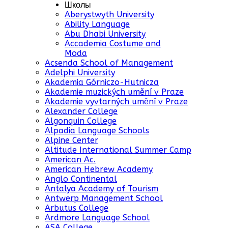
Школы
Aberystwyth University
Ability Language
Abu Dhabi University
Accademia Costume and
Moda
Acsenda School of Management
Adelphi University
Akademia Górniczo-Hutnicza
Akademie muzických umění v Praze
Akademie vyvtarných umění v Praze
Alexander College
Algonquin College
Alpadia Language Schools
Alpine Center
Altitude International Summer Camp
American Ac.
American Hebrew Academy
Anglo Continental
Antalya Academy of Tourism
Antwerp Management School
Arbutus College
Ardmore Language School
ASA College