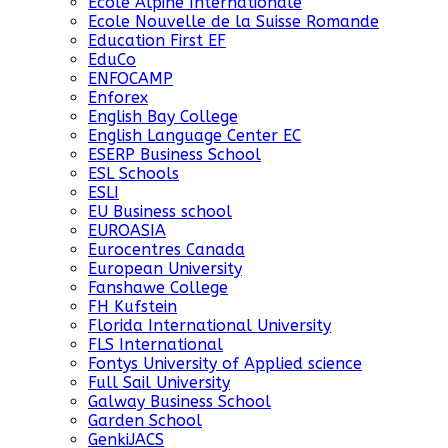
Ecole Alpine Internationale
Ecole Nouvelle de la Suisse Romande
Education First EF
EduCo
ENFOCAMP
Enforex
English Bay College
English Language Center EC
ESERP Business School
ESL Schools
ESLI
EU Business school
EUROASIA
Eurocentres Canada
European University
Fanshawe College
FH Kufstein
Florida International University
FLS International
Fontys University of Applied science
Full Sail University
Galway Business School
Garden School
GenkiJACS