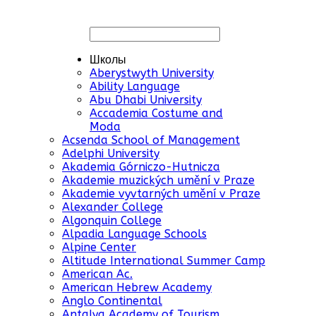
Школы
Aberystwyth University
Ability Language
Abu Dhabi University
Accademia Costume and
Moda
Acsenda School of Management
Adelphi University
Akademia Górniczo-Hutnicza
Akademie muzických umění v Praze
Akademie vyvtarných umění v Praze
Alexander College
Algonquin College
Alpadia Language Schools
Alpine Center
Altitude International Summer Camp
American Ac.
American Hebrew Academy
Anglo Continental
Antalya Academy of Tourism