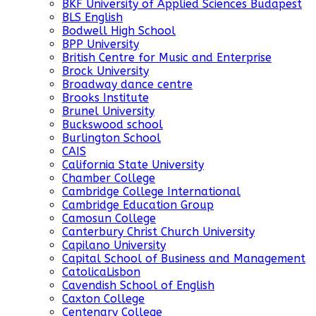
BKF University of Applied Sciences Budapest
BLS English
Bodwell High School
BPP University
British Centre for Music and Enterprise
Brock University
Broadway dance centre
Brooks Institute
Brunel University
Buckswood school
Burlington School
CAIS
California State University
Chamber College
Cambridge College International
Cambridge Education Group
Camosun College
Canterbury Christ Church University
Capilano University
Capital School of Business and Management
CatolicaLisbon
Cavendish School of English
Caxton College
Centenary College