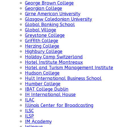
George Brown College
Georgian College
Girne American University
Glasgow Caledonian University
Global Banking School
Global Village
Greystone College
Griffith College
Herzing College
Highbury College
Holiday Camp Switzerland
Hotel Institute Montreaux
Hotel and Turism Management Institute
Hudson College
Hult International Business School
Humber College
IBAT College Dublin
IH International House
ILAC
Illinois Center for Broadcasting
ILSC
ILSP
IM Academy
Inlingua