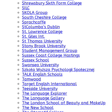
Shrewsbury Sixth Form College
SILC
SKOLA Group
South Cheshire College
Sprachcaffe
StColumba’s Dublin
St. Lawrence College
St. Giles Int.
St Thomas University
Stony Brook University
Student Management Group
Sussex Coast College Hastings
Sussex School
Swansea University
Szkoła Wyższa Psychologii Społecznej
TALK English Schools
Tamwood
Target English International
Teesside University
The Language Explorer
The Language Gallery
The London School of Beauty and MakeUp
The New School