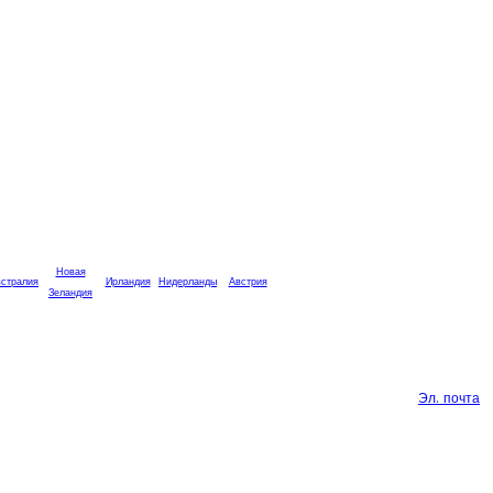
Новая
стралия
Ирландия
Нидерланды
Австрия
Зеландия
Эл. почта