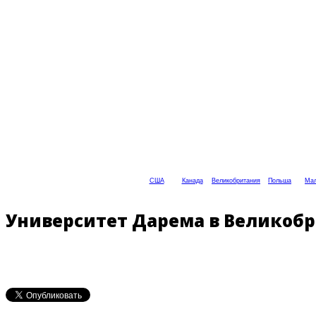
США
Канада
Великобритания
Польша
Мал
Университет Дарема в Великоб