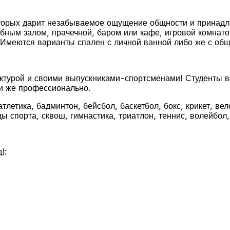
торых дарит незабываемое ощущение общности и принадле
бным залом, прачечной, баром или кафе, игровой комнат
уп. Имеются варианты спален с личной ванной либо же с о
ктурой и своими выпускниками-спортсменами! Студенты вс
ли же профессионально.
летика, бадминтон, бейсбол, баскетбол, бокс, крикет, вел
иды спорта, сквош, гимнастика, триатлон, теннис, волейбол
):