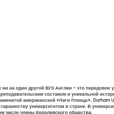
 ни на один другой ВУЗ Англии – это передовое 
еподавательским составом и уникальной историе
знаменитой американской «Лиги Плюща».
Durham
U
таршинству университетом в стране. В универси
том числе члены Королевского общества.