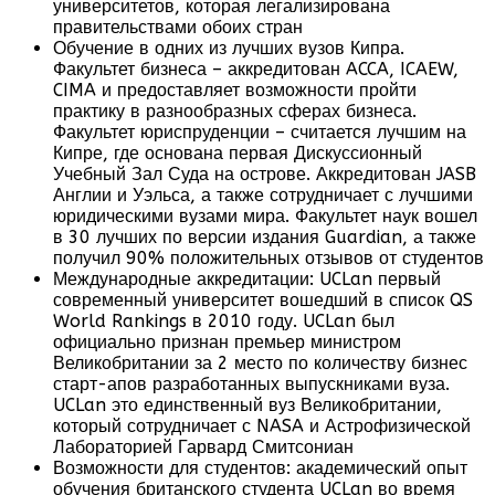
университетов, которая легализирована
правительствами обоих стран
Обучение в одних из лучших вузов Кипра.
Факультет бизнеса – аккредитован ACCA, ICAEW,
CIMA и предоставляет возможности пройти
практику в разнообразных сферах бизнеса.
Факультет юриспруденции – считается лучшим на
Кипре, где основана первая Дискуссионный
Учебный Зал Суда на острове. Аккредитован JASB
Англии и Уэльса, а также сотрудничает с лучшими
юридическими вузами мира. Факультет наук вошел
в 30 лучших по версии издания Guardian, а также
получил 90% положительных отзывов от студентов
Международные аккредитации: UCLan первый
современный университет вошедший в список QS
World Rankings в 2010 году. UCLan был
официально признан премьер министром
Великобритании за 2 место по количеству бизнес
старт-апов разработанных выпускниками вуза.
UCLan это единственный вуз Великобритании,
который сотрудничает с NASA и Астрофизической
Лабораторией Гарвард Смитсониан
Возможности для студентов: академический опыт
обучения британского студента UCLan во время