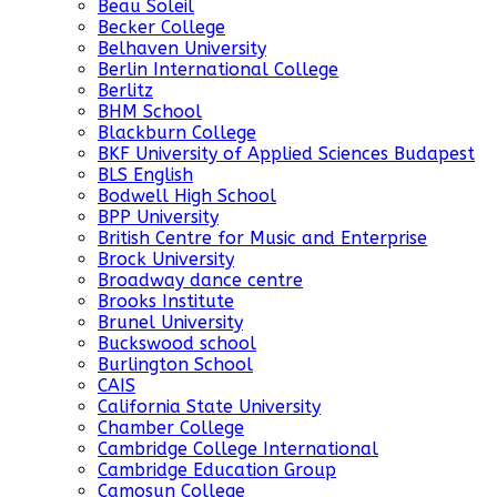
Beau Soleil
Becker College
Belhaven University
Berlin International College
Berlitz
BHM School
Blackburn College
BKF University of Applied Sciences Budapest
BLS English
Bodwell High School
BPP University
British Centre for Music and Enterprise
Brock University
Broadway dance centre
Brooks Institute
Brunel University
Buckswood school
Burlington School
CAIS
California State University
Chamber College
Cambridge College International
Cambridge Education Group
Camosun College