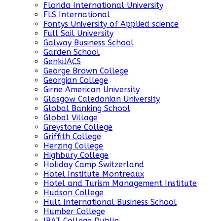
Florida International University
FLS International
Fontys University of Applied science
Full Sail University
Galway Business School
Garden School
GenkiJACS
George Brown College
Georgian College
Girne American University
Glasgow Caledonian University
Global Banking School
Global Village
Greystone College
Griffith College
Herzing College
Highbury College
Holiday Camp Switzerland
Hotel Institute Montreaux
Hotel and Turism Management Institute
Hudson College
Hult International Business School
Humber College
IBAT College Dublin