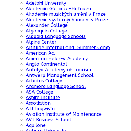
Adelphi University
Akademia Górniczo-Hutnicza
Akademie muzických umění v Praze
Akademie vyvtarných umění v Praze
Alexander College
Algonquin College
Alpadia Language Schools
Alpine Center
Altitude International Summer Camp
American Ac.
American Hebrew Academy
Anglo Continental
Antalya Academy of Tourism
Antwerp Management School
Arbutus College
Ardmore Language School
ASA College
Aspire Institute
Assotiation
ATJ Lingwista
Aviation Institute of Maintenance
AVT Business School
Aquilone
Auburn University