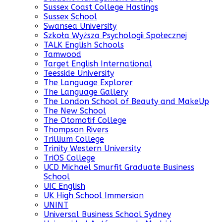
Sussex Coast College Hastings
Sussex School
Swansea University
Szkoła Wyższa Psychologii Społecznej
TALK English Schools
Tamwood
Target English International
Teesside University
The Language Explorer
The Language Gallery
The London School of Beauty and MakeUp
The New School
The Otomotif College
Thompson Rivers
Trillium College
Trinity Western University
TriOS College
UCD Michael Smurfit Graduate Business
School
UIC English
UK High School Immersion
UNINT
Universal Business School Sydney