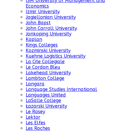
ISM University of Management and
Economics
Izmir University
Jagiellonian University
John Bapst
John Carroll University
Jonkoping University
Kaplan
Kings Colleges
Kozminski University
Kuehne Logistics University
La Cite Collegiale
Le Cordon Bleu
Lakehead University
Lambton College
Langara
Language Studies International
Languages United
LaSalle College
Łazarski University
Le Rosey
Lektor
Les Elfes
Les Roches