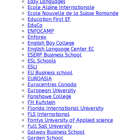
Easy Languages
Ecole Alpine Internationale
Ecole Nouvelle de la Suisse Romande
Education First EF
EduCo
ENFOCAMP
Enforex
English Bay College
English Language Center EC
ESERP Business School
ESL Schools
ESLI
EU Business school
EUROASIA
Eurocentres Canada
European University
Fanshawe College
FH Kufstein
Florida International University
FLS International
Fontys University of Applied science
Full Sail University
Galway Business School
Garden School