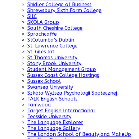
Shidler College of Business
Shrewsbury Sixth Form College
SILC
SKOLA Group
South Cheshire College
Sprachcaffe
StColumba’s Dublin
St. Lawrence College
St. Giles Int.
St Thomas University
Stony Brook University
Student Management Group
Sussex Coast College Hastings
Sussex School
Swansea University
Szkoła Wyższa Psychologii Społecznej
TALK English Schools
Tamwood
Target English International
Teesside University
The Language Explorer
The Language Gallery
The London School of Beauty and MakeUp