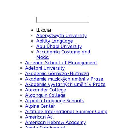
Школы
Aberystwyth University
Ability Language
Abu Dhabi University
Accademia Costume and
Moda
Acsenda School of Management
Adelphi University
Akademia Górniczo-Hutnicza
Akademie muzických umění v Praze
Akademie vyvtarných umění v Praze
Alexander College
Algonquin College
Alpadia Language Schools
Alpine Center
Altitude International Summer Camp
American Ac.
American Hebrew Academy
Anglo Continental