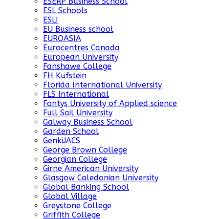
ESERP Business School
ESL Schools
ESLI
EU Business school
EUROASIA
Eurocentres Canada
European University
Fanshawe College
FH Kufstein
Florida International University
FLS International
Fontys University of Applied science
Full Sail University
Galway Business School
Garden School
GenkiJACS
George Brown College
Georgian College
Girne American University
Glasgow Caledonian University
Global Banking School
Global Village
Greystone College
Griffith College