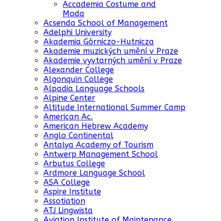
Accademia Costume and
Moda
Acsenda School of Management
Adelphi University
Akademia Górniczo-Hutnicza
Akademie muzických umění v Praze
Akademie vyvtarných umění v Praze
Alexander College
Algonquin College
Alpadia Language Schools
Alpine Center
Altitude International Summer Camp
American Ac.
American Hebrew Academy
Anglo Continental
Antalya Academy of Tourism
Antwerp Management School
Arbutus College
Ardmore Language School
ASA College
Aspire Institute
Assotiation
ATJ Lingwista
Aviation Institute of Maintenance