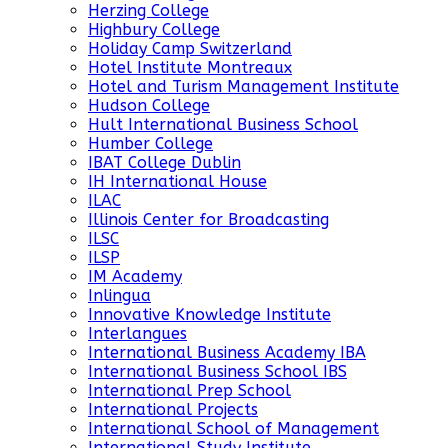
Herzing College
Highbury College
Holiday Camp Switzerland
Hotel Institute Montreaux
Hotel and Turism Management Institute
Hudson College
Hult International Business School
Humber College
IBAT College Dublin
IH International House
ILAC
Illinois Center for Broadcasting
ILSC
ILSP
IM Academy
Inlingua
Innovative Knowledge Institute
Interlangues
International Business Academy IBA
International Business School IBS
International Prep School
International Projects
International School of Management
International Study Institute