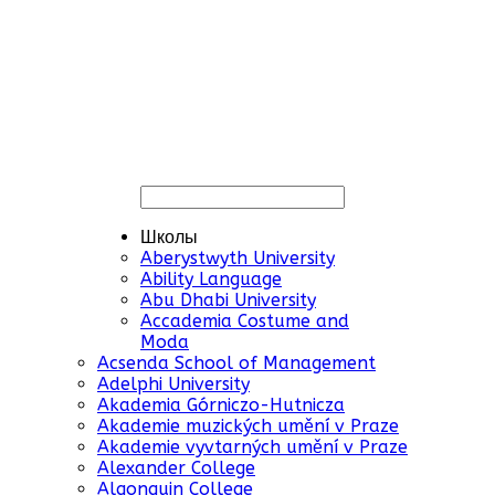
Школы
Aberystwyth University
Ability Language
Abu Dhabi University
Accademia Costume and
Moda
Acsenda School of Management
Adelphi University
Akademia Górniczo-Hutnicza
Akademie muzických umění v Praze
Akademie vyvtarných umění v Praze
Alexander College
Algonquin College