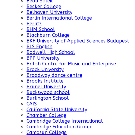
Beau Soleil
Becker College
Belhaven University
Berlin International College
Berlitz
BHM School
Blackburn College
BKF University of Applied Sciences Budapest
BLS English
Bodwell High School
BPP University
British Centre for Music and Enterprise
Brock University
Broadway dance centre
Brooks Institute
Brunel University
Buckswood school
Burlington School
CAIS
California State University
Chamber College
Cambridge College International
Cambridge Education Group
Camosun College