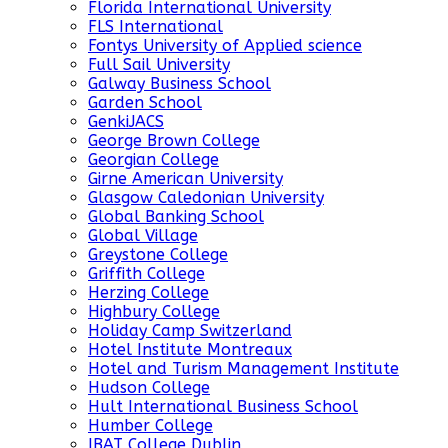
Florida International University
FLS International
Fontys University of Applied science
Full Sail University
Galway Business School
Garden School
GenkiJACS
George Brown College
Georgian College
Girne American University
Glasgow Caledonian University
Global Banking School
Global Village
Greystone College
Griffith College
Herzing College
Highbury College
Holiday Camp Switzerland
Hotel Institute Montreaux
Hotel and Turism Management Institute
Hudson College
Hult International Business School
Humber College
IBAT College Dublin