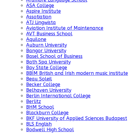
ASA College
Aspire Institute
Assotiation
ATJ Lingwista
Aviation Institute of Maintenance
AVT Business School
Aquilone
Auburn University
Bangor University
Basel School of Business
Bath Spa University
Bay State College
BBIM British and Irish modern music institute
Beau Soleil
Becker College
Belhaven University
Berlin International College
Berlitz
BHM School
Blackburn College
BKF University of Applied Sciences Budapest
BLS English
Bodwell High School