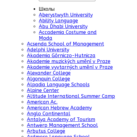
Школы
Aberystwyth University
Ability Language
Abu Dhabi University
Accademia Costume and
Moda
Acsenda School of Management
Adelphi University
Akademia Górniczo-Hutnicza
Akademie muzických umění v Praze
Akademie vyvtarných umění v Praze
Alexander College
Algonquin College
Alpadia Language Schools
Alpine Center
Altitude International Summer Camp
American Ac.
American Hebrew Academy
Anglo Continental
Antalya Academy of Tourism
Antwerp Management School
Arbutus College
Ardmore Language School