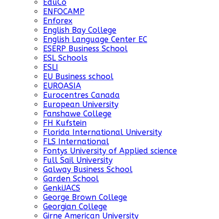
EduCo
ENFOCAMP
Enforex
English Bay College
English Language Center EC
ESERP Business School
ESL Schools
ESLI
EU Business school
EUROASIA
Eurocentres Canada
European University
Fanshawe College
FH Kufstein
Florida International University
FLS International
Fontys University of Applied science
Full Sail University
Galway Business School
Garden School
GenkiJACS
George Brown College
Georgian College
Girne American University