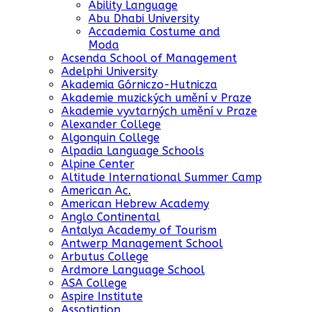
Ability Language
Abu Dhabi University
Accademia Costume and
Moda
Acsenda School of Management
Adelphi University
Akademia Górniczo-Hutnicza
Akademie muzických umění v Praze
Akademie vyvtarných umění v Praze
Alexander College
Algonquin College
Alpadia Language Schools
Alpine Center
Altitude International Summer Camp
American Ac.
American Hebrew Academy
Anglo Continental
Antalya Academy of Tourism
Antwerp Management School
Arbutus College
Ardmore Language School
ASA College
Aspire Institute
Assotiation