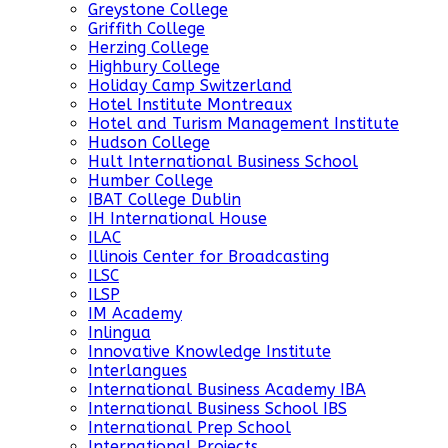
Greystone College
Griffith College
Herzing College
Highbury College
Holiday Camp Switzerland
Hotel Institute Montreaux
Hotel and Turism Management Institute
Hudson College
Hult International Business School
Humber College
IBAT College Dublin
IH International House
ILAC
Illinois Center for Broadcasting
ILSC
ILSP
IM Academy
Inlingua
Innovative Knowledge Institute
Interlangues
International Business Academy IBA
International Business School IBS
International Prep School
International Projects