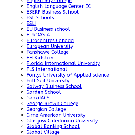
English Bay College
English Language Center EC
ESERP Business School
ESL Schools
ESLI
EU Business school
EUROASIA
Eurocentres Canada
European University
Fanshawe College
FH Kufstein
Florida International University
FLS International
Fontys University of Applied science
Full Sail University
Galway Business School
Garden School
GenkiJACS
George Brown College
Georgian College
Girne American University
Glasgow Caledonian University
Global Banking School
Global Village