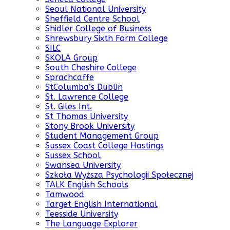
Seoul National University
Sheffield Centre School
Shidler College of Business
Shrewsbury Sixth Form College
SILC
SKOLA Group
South Cheshire College
Sprachcaffe
StColumba’s Dublin
St. Lawrence College
St. Giles Int.
St Thomas University
Stony Brook University
Student Management Group
Sussex Coast College Hastings
Sussex School
Swansea University
Szkoła Wyższa Psychologii Społecznej
TALK English Schools
Tamwood
Target English International
Teesside University
The Language Explorer