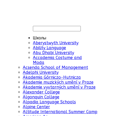
Школы
Aberystwyth University
Ability Language
Abu Dhabi University
Accademia Costume and
Moda
Acsenda School of Management
Adelphi University
Akademia Górniczo-Hutnicza
Akademie muzických umění v Praze
Akademie vyvtarných umění v Praze
Alexander College
Algonquin College
Alpadia Language Schools
Alpine Center
Altitude International Summer Camp