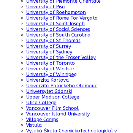
University of Piemonte Orientale
University of Pisa
University of Roehampton
University of Rome Tor Vergata
University of Saint Joseph
University of Social Sciences
University of South Carolina
University of St Thomas
University of Surrey
University of Sydney
University of the Fraser Valley
University of Toronto
University of Windsor
University of Winnipeg
Univerzita Karlova
Univerzita Palackého Olomouc
Uniwersytet Gdanski
Upper Madison College
Utica College
Vancouver Film School
Vancouver Island University
Village Camps
Vistula
Vysoká Škola ChemickoTechnologická v