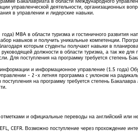
грамме Бакалавриата в области Международного управлени
зации управленческой деятельности, организационных воп
ания в управлении и лидерские навыки.
5 года) MBA в области туризма и гостиничного развития на
абор навыков и получить уникальные компетенции. Прогр
благодаря которым студенты получают навыки в планирова
 руководящей должности в области туризма, а так же дл
сли. Для поступления на программу требуется степень Ба
 информации и информационное управление (1.5 года) Об
правлении - 2-х летняя программа с уклоном на радикал
поступления на программу требуется степень Бакалавра а
ти.
с отметками и официальные переводы на английский или н
EFL, CEFR. Возможно поступление через прохождение инте