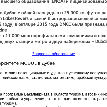
 высшего образования (ENQA) и лицензированы 
Дубае с общей площадью в 25.000 кв. футов рас
ah LakesTowers и самой быстроразвивающейся меж
02 году, в октябре 2015 года DMCC была признан
zine
ен 11 000 многопрофильными компаниями и нахо
 двух станций метро и двух набережных – Dubai M
Запрос на образование
ерситете MODUL в Дубае
е готовит потенциальных студентов к успешному поступл
нглийском языке, статистике, математике, арабской культ
на программе Бакалавриата в области туризма и гостиничн
и в области управления, а так же дает возможность разви
 туризма.