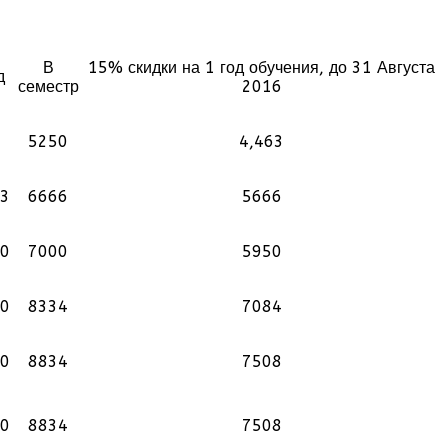
В
15% скидки на 1 год обучения, до 31 Августа
д
семестр
2016
5250
4,463
3
6666
5666
0
7000
5950
0
8334
7084
0
8834
7508
0
8834
7508