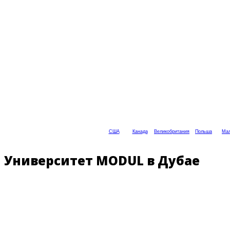
США
Канада
Великобритания
Польша
Мал
Университет MODUL в Дубае