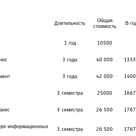
Общая
Длительность
В го
стоимость
1 год
10500
нес
3 года
40 000
1333
мент
3 года
42 000
1400
3 семестра
25000
1667
знес
3 семестра
26 500
1767
фере информационных
3 семестра
26 500
1767