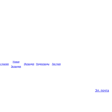
Новая
стралия
Ирландия
Нидерланды
Австрия
Зеландия
Эл. почта