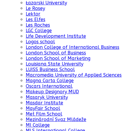
Łazarski University
Le Rosey
Lektor
Les Elfes
Les Roches
LGC College
Life Development Institute
Logos school
London College of International Business
London School of Business
London School of Marketing
Louisiana State University
LUISS Business School
Macromedia University of Applied Sciences
Magna Carta College
Oscars International
Makeup Designory MUD
Masaryk University
Masdar Institute
MayFair School
Met Film School
Mezinárodní Svaz Mládeže
MI College
MLS International College