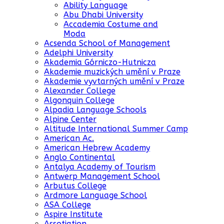
Ability Language
Abu Dhabi University
Accademia Costume and
Moda
Acsenda School of Management
Adelphi University
Akademia Górniczo-Hutnicza
Akademie muzických umění v Praze
Akademie vyvtarných umění v Praze
Alexander College
Algonquin College
Alpadia Language Schools
Alpine Center
Altitude International Summer Camp
American Ac.
American Hebrew Academy
Anglo Continental
Antalya Academy of Tourism
Antwerp Management School
Arbutus College
Ardmore Language School
ASA College
Aspire Institute
Assotiation