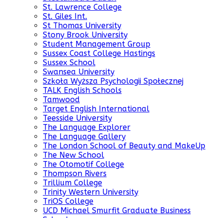
St. Lawrence College
St. Giles Int.
St Thomas University
Stony Brook University
Student Management Group
Sussex Coast College Hastings
Sussex School
Swansea University
Szkoła Wyższa Psychologii Społecznej
TALK English Schools
Tamwood
Target English International
Teesside University
The Language Explorer
The Language Gallery
The London School of Beauty and MakeUp
The New School
The Otomotif College
Thompson Rivers
Trillium College
Trinity Western University
TriOS College
UCD Michael Smurfit Graduate Business