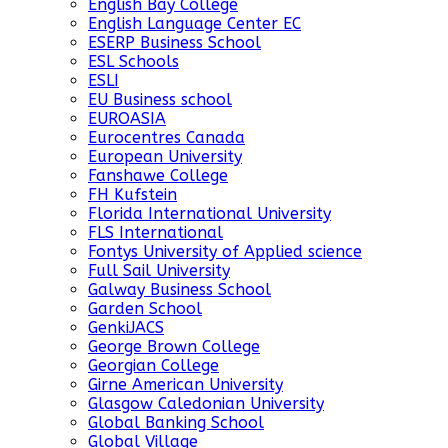
English Bay College
English Language Center EC
ESERP Business School
ESL Schools
ESLI
EU Business school
EUROASIA
Eurocentres Canada
European University
Fanshawe College
FH Kufstein
Florida International University
FLS International
Fontys University of Applied science
Full Sail University
Galway Business School
Garden School
GenkiJACS
George Brown College
Georgian College
Girne American University
Glasgow Caledonian University
Global Banking School
Global Village