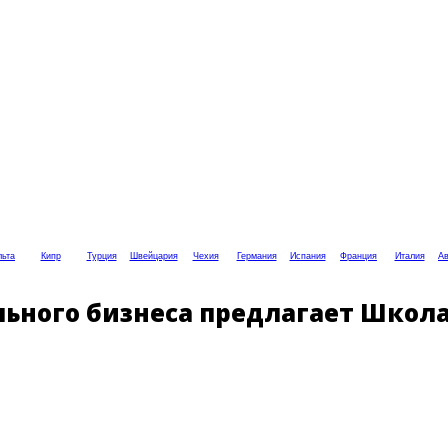
ьта
Кипр
Турция
Швейцария
Чехия
Германия
Испания
Франция
Италия
Ав
льного бизнеса предлагает Школа