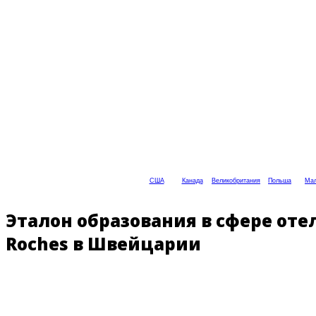
США
Канада
Великобритания
Польша
Мал
Эталон образования в сфере оте
Roches в Швейцарии