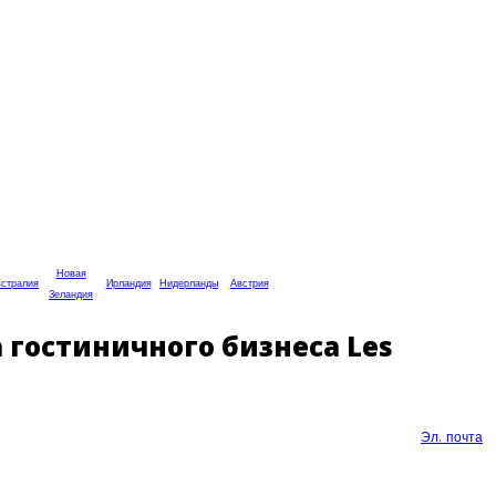
Новая
стралия
Ирландия
Нидерланды
Австрия
Зеландия
 гостиничного бизнеса Les
Эл. почта