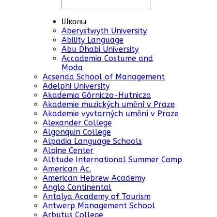
Школы
Aberystwyth University
Ability Language
Abu Dhabi University
Accademia Costume and
Moda
Acsenda School of Management
Adelphi University
Akademia Górniczo-Hutnicza
Akademie muzických umění v Praze
Akademie vyvtarných umění v Praze
Alexander College
Algonquin College
Alpadia Language Schools
Alpine Center
Altitude International Summer Camp
American Ac.
American Hebrew Academy
Anglo Continental
Antalya Academy of Tourism
Antwerp Management School
Arbutus College