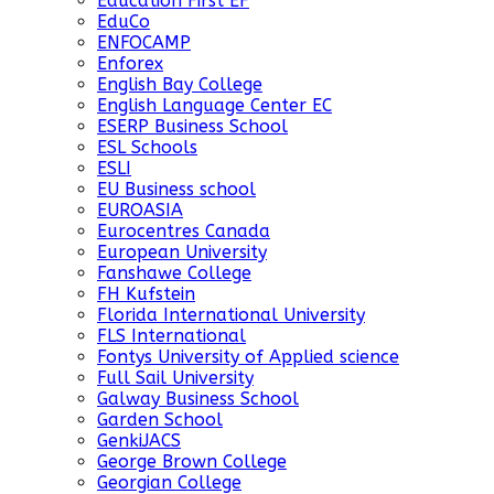
Education First EF
EduCo
ENFOCAMP
Enforex
English Bay College
English Language Center EC
ESERP Business School
ESL Schools
ESLI
EU Business school
EUROASIA
Eurocentres Canada
European University
Fanshawe College
FH Kufstein
Florida International University
FLS International
Fontys University of Applied science
Full Sail University
Galway Business School
Garden School
GenkiJACS
George Brown College
Georgian College