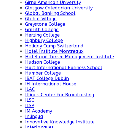
Girne American University
Glasgow Caledonian University
Global Banking School
Global Village
Greystone College
Griffith College
Herzing College
Highbury College
Holiday Camp Switzerland
Hotel Institute Montreaux
Hotel and Turism Management Institute
Hudson College
Hult International Business School
Humber College
IBAT College Dublin
IH International House
ILAC
Illinois Center for Broadcasting
ILSC
ILSP
IM Academy
Inlingua
Innovative Knowledge Institute
Interlangues