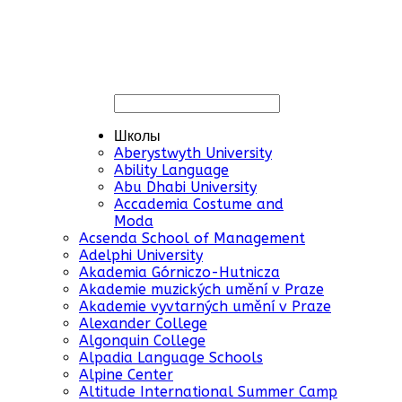
Школы
Aberystwyth University
Ability Language
Abu Dhabi University
Accademia Costume and
Moda
Acsenda School of Management
Adelphi University
Akademia Górniczo-Hutnicza
Akademie muzických umění v Praze
Akademie vyvtarných umění v Praze
Alexander College
Algonquin College
Alpadia Language Schools
Alpine Center
Altitude International Summer Camp