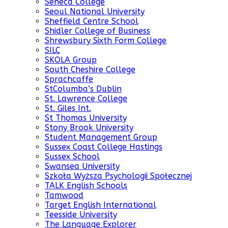
Seneca College
Seoul National University
Sheffield Centre School
Shidler College of Business
Shrewsbury Sixth Form College
SILC
SKOLA Group
South Cheshire College
Sprachcaffe
StColumba’s Dublin
St. Lawrence College
St. Giles Int.
St Thomas University
Stony Brook University
Student Management Group
Sussex Coast College Hastings
Sussex School
Swansea University
Szkoła Wyższa Psychologii Społecznej
TALK English Schools
Tamwood
Target English International
Teesside University
The Language Explorer