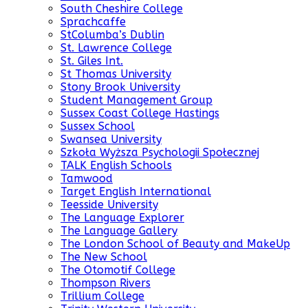
South Cheshire College
Sprachcaffe
StColumba’s Dublin
St. Lawrence College
St. Giles Int.
St Thomas University
Stony Brook University
Student Management Group
Sussex Coast College Hastings
Sussex School
Swansea University
Szkoła Wyższa Psychologii Społecznej
TALK English Schools
Tamwood
Target English International
Teesside University
The Language Explorer
The Language Gallery
The London School of Beauty and MakeUp
The New School
The Otomotif College
Thompson Rivers
Trillium College