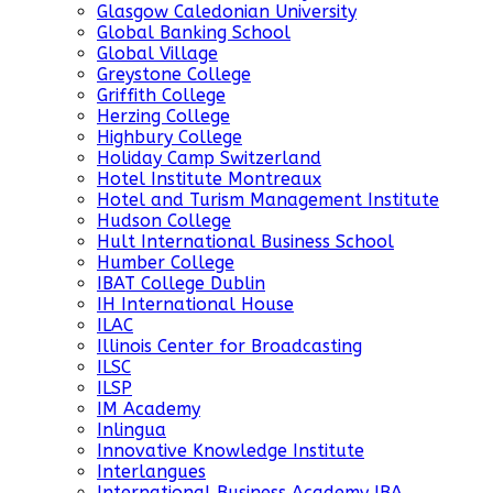
Glasgow Caledonian University
Global Banking School
Global Village
Greystone College
Griffith College
Herzing College
Highbury College
Holiday Camp Switzerland
Hotel Institute Montreaux
Hotel and Turism Management Institute
Hudson College
Hult International Business School
Humber College
IBAT College Dublin
IH International House
ILAC
Illinois Center for Broadcasting
ILSC
ILSP
IM Academy
Inlingua
Innovative Knowledge Institute
Interlangues
International Business Academy IBA