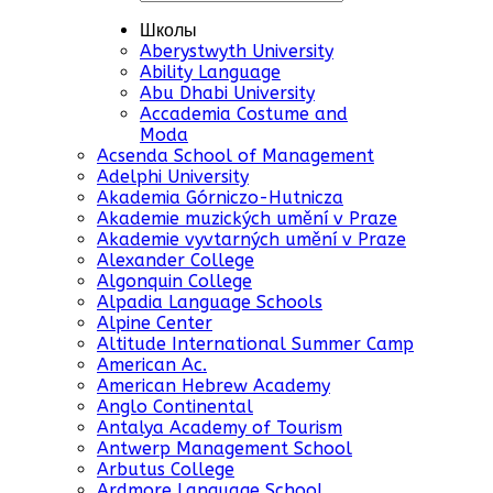
Школы
Aberystwyth University
Ability Language
Abu Dhabi University
Accademia Costume and
Moda
Acsenda School of Management
Adelphi University
Akademia Górniczo-Hutnicza
Akademie muzických umění v Praze
Akademie vyvtarných umění v Praze
Alexander College
Algonquin College
Alpadia Language Schools
Alpine Center
Altitude International Summer Camp
American Ac.
American Hebrew Academy
Anglo Continental
Antalya Academy of Tourism
Antwerp Management School
Arbutus College
Ardmore Language School