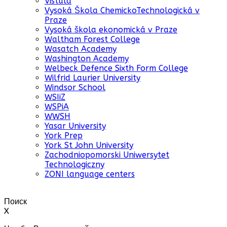
Vistula
Vysoká Škola ChemickoTechnologická v
Praze
Vysoká škola ekonomická v Praze
Waltham Forest College
Wasatch Academy
Washington Academy
Welbeck Defence Sixth Form College
Wilfrid Laurier University
Windsor School
WSIiZ
WSPiA
WWSH
Yasar University
York Prep
York St John University
Zachodniopomorski Uniwersytet
Technologiczny
ZONI language centers
Поиск
X