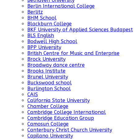
Belhaven University
Berlin International College
Berlitz
BHM School
Blackburn College
BKF University of Applied Sciences Budapest
BLS English
Bodwell High School
BPP University
British Centre for Music and Enterprise
Brock University
Broadway dance centre
Brooks Institute
Brunel University
Buckswood school
Burlington School
CAIS
California State University
Chamber College
Cambridge College International
Cambridge Education Group
Camosun College
Canterbury Christ Church University
Capilano University