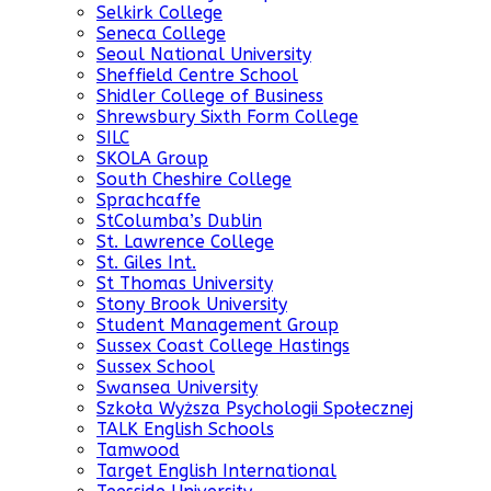
Selkirk College
Seneca College
Seoul National University
Sheffield Centre School
Shidler College of Business
Shrewsbury Sixth Form College
SILC
SKOLA Group
South Cheshire College
Sprachcaffe
StColumba’s Dublin
St. Lawrence College
St. Giles Int.
St Thomas University
Stony Brook University
Student Management Group
Sussex Coast College Hastings
Sussex School
Swansea University
Szkoła Wyższa Psychologii Społecznej
TALK English Schools
Tamwood
Target English International