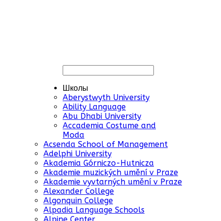
Школы
Aberystwyth University
Ability Language
Abu Dhabi University
Accademia Costume and
Moda
Acsenda School of Management
Adelphi University
Akademia Górniczo-Hutnicza
Akademie muzických umění v Praze
Akademie vyvtarných umění v Praze
Alexander College
Algonquin College
Alpadia Language Schools
Alpine Center