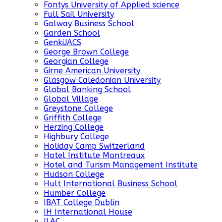
Fontys University of Applied science
Full Sail University
Galway Business School
Garden School
GenkiJACS
George Brown College
Georgian College
Girne American University
Glasgow Caledonian University
Global Banking School
Global Village
Greystone College
Griffith College
Herzing College
Highbury College
Holiday Camp Switzerland
Hotel Institute Montreaux
Hotel and Turism Management Institute
Hudson College
Hult International Business School
Humber College
IBAT College Dublin
IH International House
ILAC