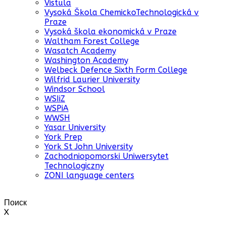
Vistula
Vysoká Škola ChemickoTechnologická v
Praze
Vysoká škola ekonomická v Praze
Waltham Forest College
Wasatch Academy
Washington Academy
Welbeck Defence Sixth Form College
Wilfrid Laurier University
Windsor School
WSIiZ
WSPiA
WWSH
Yasar University
York Prep
York St John University
Zachodniopomorski Uniwersytet
Technologiczny
ZONI language centers
Поиск
X