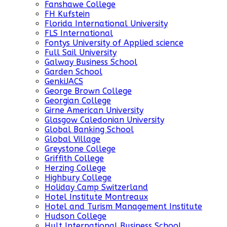
Fanshawe College
FH Kufstein
Florida International University
FLS International
Fontys University of Applied science
Full Sail University
Galway Business School
Garden School
GenkiJACS
George Brown College
Georgian College
Girne American University
Glasgow Caledonian University
Global Banking School
Global Village
Greystone College
Griffith College
Herzing College
Highbury College
Holiday Camp Switzerland
Hotel Institute Montreaux
Hotel and Turism Management Institute
Hudson College
Hult International Business School