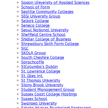
Saxion University of Applied Sciences
School of Form
Seattle Community Colleges
SEGi University Group
Selkirk College
Seneca College
Seoul National University
Sheffield Centre School
Shidler College of Business
Shrewsbury Sixth Form College
SILC
SKOLA Group
South Cheshire College
Sprachcaffe
StColumba’s Dublin
St. Lawrence College
St. Giles Int.
St Thomas University
Stony Brook University
Student Management Group
Sussex Coast College Hastings
Sussex School
Swansea University
Szkoła Wyższa Psychologii Społecznej