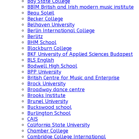
Bay State College
BBIM British and Irish modern music institute
Beau Soleil
Becker College
Belhaven University
Berlin International College
Berlitz
BHM School
Blackburn College
BKF University of Applied Sciences Budapest
BLS English
Bodwell High School
BPP University
British Centre for Music and Enterprise
Brock University
Broadway dance centre
Brooks Institute
Brunel University
Buckswood school
Burlington School
CAIS
California State University
Chamber College
Cambridge College International