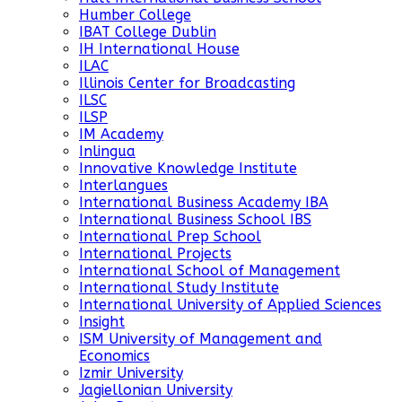
Humber College
IBAT College Dublin
IH International House
ILAC
Illinois Center for Broadcasting
ILSC
ILSP
IM Academy
Inlingua
Innovative Knowledge Institute
Interlangues
International Business Academy IBA
International Business School IBS
International Prep School
International Projects
International School of Management
International Study Institute
International University of Applied Sciences
Insight
ISM University of Management and
Economics
Izmir University
Jagiellonian University