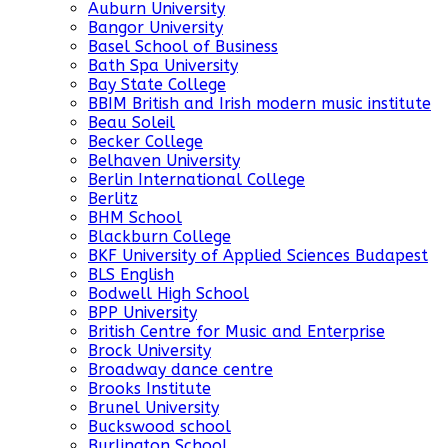
Auburn University
Bangor University
Basel School of Business
Bath Spa University
Bay State College
BBIM British and Irish modern music institute
Beau Soleil
Becker College
Belhaven University
Berlin International College
Berlitz
BHM School
Blackburn College
BKF University of Applied Sciences Budapest
BLS English
Bodwell High School
BPP University
British Centre for Music and Enterprise
Brock University
Broadway dance centre
Brooks Institute
Brunel University
Buckswood school
Burlington School