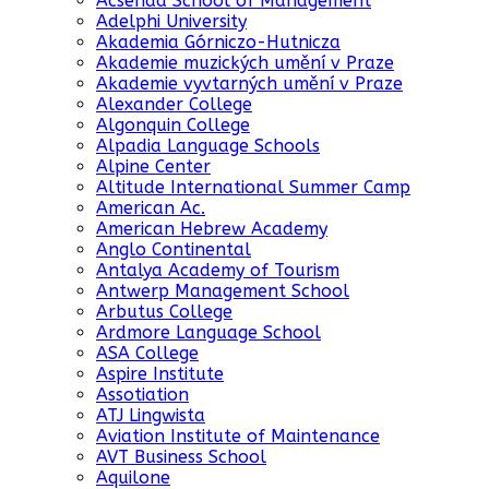
Acsenda School of Management
Adelphi University
Akademia Górniczo-Hutnicza
Akademie muzických umění v Praze
Akademie vyvtarných umění v Praze
Alexander College
Algonquin College
Alpadia Language Schools
Alpine Center
Altitude International Summer Camp
American Ac.
American Hebrew Academy
Anglo Continental
Antalya Academy of Tourism
Antwerp Management School
Arbutus College
Ardmore Language School
ASA College
Aspire Institute
Assotiation
ATJ Lingwista
Aviation Institute of Maintenance
AVT Business School
Aquilone