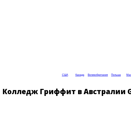
США
Канада
Великобритания
Польша
Мал
Колледж Гриффит в Австралии Gri