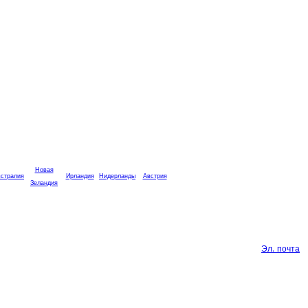
Новая
стралия
Ирландия
Нидерланды
Австрия
Зеландия
Эл. почта