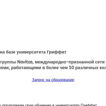
и на базе университета Гриффит
группы Navitas, международно-признанной сети 
и, работающими в более чем 50 различных кол
Запрос на образование
х продолжили свое обучение в университете Гриффит