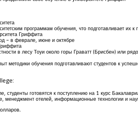
ситета
ситетским программам обучения, что подготавливает их к
ерситета Гриффита
од – в феврале, июне и октябре
 Гриффита
стности в лесу Тоуи около горы Граватт (Брисбен) или р
ыт методики обучения подготавливают студентов к успешн
lege:
ле, студенты готовятся к поступлению на 1 курс Бакалавр
ие, менеджмент отелей, информационные технологии и нау
долларов.