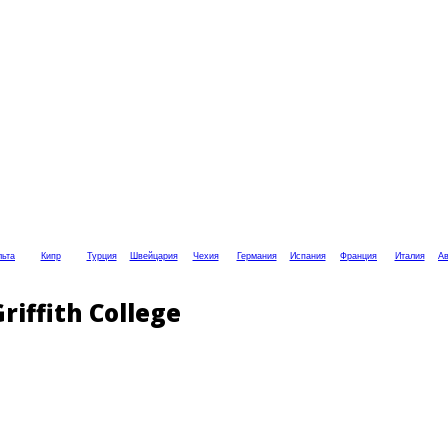
ьта
Кипр
Турция
Швейцария
Чехия
Германия
Испания
Франция
Италия
Ав
ffith College