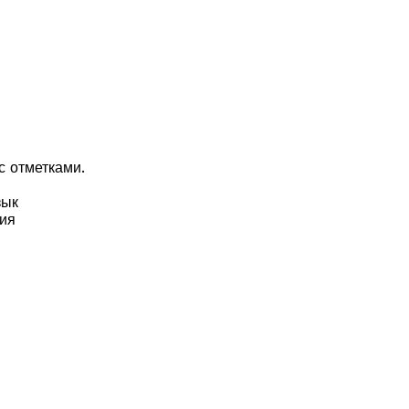
с отметками.
зык
ния