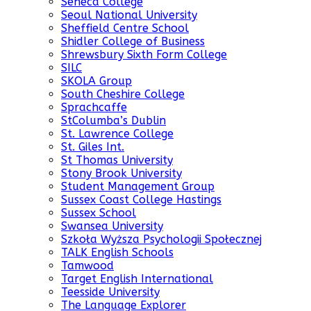
Seneca College
Seoul National University
Sheffield Centre School
Shidler College of Business
Shrewsbury Sixth Form College
SILC
SKOLA Group
South Cheshire College
Sprachcaffe
StColumba’s Dublin
St. Lawrence College
St. Giles Int.
St Thomas University
Stony Brook University
Student Management Group
Sussex Coast College Hastings
Sussex School
Swansea University
Szkoła Wyższa Psychologii Społecznej
TALK English Schools
Tamwood
Target English International
Teesside University
The Language Explorer