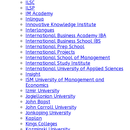
ILSC
ILSP
IM Academy
Inlingua
Innovative Knowledge Institute
Interlangues
International Business Academy IBA
International Business School IBS
International Prep School
International Projects
International School of Management
International Study Institute
International University of Applied Sciences
Insight
ISM University of Management and
Economics
Izmir University
Jagiellonian University
John Bapst
John Carroll University
Jonkoping University
Kaplan
Kings Colleges
Kozminski University