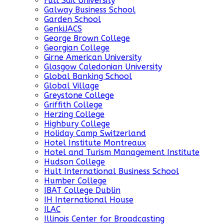
Full Sail University
Galway Business School
Garden School
GenkiJACS
George Brown College
Georgian College
Girne American University
Glasgow Caledonian University
Global Banking School
Global Village
Greystone College
Griffith College
Herzing College
Highbury College
Holiday Camp Switzerland
Hotel Institute Montreaux
Hotel and Turism Management Institute
Hudson College
Hult International Business School
Humber College
IBAT College Dublin
IH International House
ILAC
Illinois Center for Broadcasting