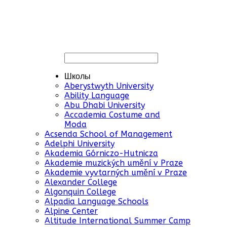
Школы
Aberystwyth University
Ability Language
Abu Dhabi University
Accademia Costume and
Moda
Acsenda School of Management
Adelphi University
Akademia Górniczo-Hutnicza
Akademie muzických umění v Praze
Akademie vyvtarných umění v Praze
Alexander College
Algonquin College
Alpadia Language Schools
Alpine Center
Altitude International Summer Camp