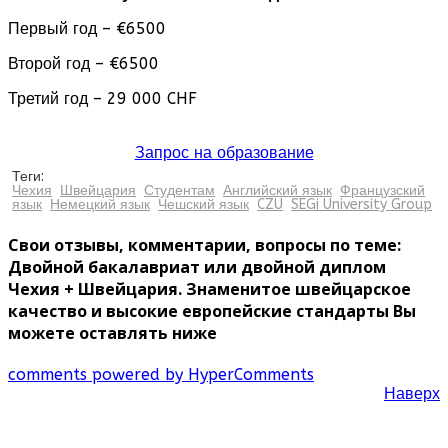
Первый год – €6500
Второй год – €6500
Третий год – 29 000 CHF
Запрос на образование
Теги:
Чехия
Швейцария
Студентам
Английский язык
Французский
язык
Немецкий язык
Чешский язык
CZU
SEGi University Group
Свои отзывы, комментарии, вопросы по теме:
Двойной бакалавриат или двойной диплом
Чехия + Швейцария. Знаменитое швейцарское
качество и высокие европейские стандарты Вы
можете оставлять ниже
comments powered by HyperComments
Наверх