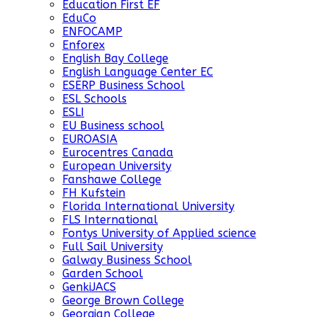
Education First EF
EduCo
ENFOCAMP
Enforex
English Bay College
English Language Center EC
ESERP Business School
ESL Schools
ESLI
EU Business school
EUROASIA
Eurocentres Canada
European University
Fanshawe College
FH Kufstein
Florida International University
FLS International
Fontys University of Applied science
Full Sail University
Galway Business School
Garden School
GenkiJACS
George Brown College
Georgian College