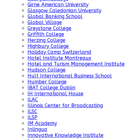
Girne American University
Glasgow Caledonian University
Global Banking School
Global Village
Greystone College
Griffith College
Herzing College
Highbury College
Holiday Camp Switzerland
Hotel Institute Montreaux
Hotel and Turism Management Institute
Hudson College
Hult International Business School
Humber College
IBAT College Dublin
IH International House
ILAC
Illinois Center for Broadcasting
ILSC
ILSP
IM Academy
Inlingua
Innovative Knowledge Institute