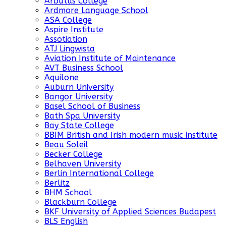
Arbutus College
Ardmore Language School
ASA College
Aspire Institute
Assotiation
ATJ Lingwista
Aviation Institute of Maintenance
AVT Business School
Aquilone
Auburn University
Bangor University
Basel School of Business
Bath Spa University
Bay State College
BBIM British and Irish modern music institute
Beau Soleil
Becker College
Belhaven University
Berlin International College
Berlitz
BHM School
Blackburn College
BKF University of Applied Sciences Budapest
BLS English