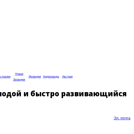
Новая
стралия
Ирландия
Нидерланды
Австрия
Зеландия
 молодой и быстро развивающийся
Эл. почта