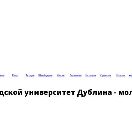
ьта
Кипр
Турция
Швейцария
Чехия
Германия
Испания
Франция
Италия
Ав
Городской университет Дублина -