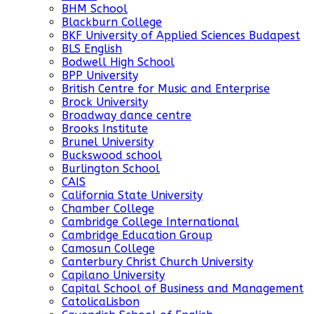
BHM School
Blackburn College
BKF University of Applied Sciences Budapest
BLS English
Bodwell High School
BPP University
British Centre for Music and Enterprise
Brock University
Broadway dance centre
Brooks Institute
Brunel University
Buckswood school
Burlington School
CAIS
California State University
Chamber College
Cambridge College International
Cambridge Education Group
Camosun College
Canterbury Christ Church University
Capilano University
Capital School of Business and Management
CatolicaLisbon