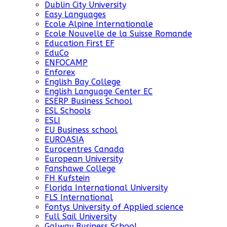
Dublin City University
Easy Languages
Ecole Alpine Internationale
Ecole Nouvelle de la Suisse Romande
Education First EF
EduCo
ENFOCAMP
Enforex
English Bay College
English Language Center EC
ESERP Business School
ESL Schools
ESLI
EU Business school
EUROASIA
Eurocentres Canada
European University
Fanshawe College
FH Kufstein
Florida International University
FLS International
Fontys University of Applied science
Full Sail University
Galway Business School