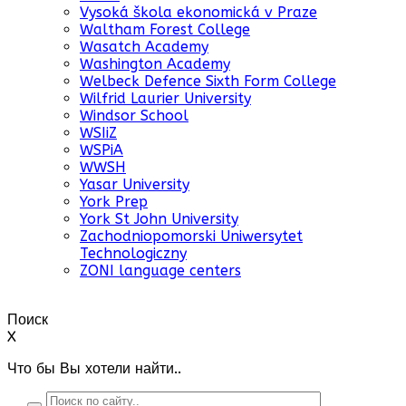
Vysoká škola ekonomická v Praze
Waltham Forest College
Wasatch Academy
Washington Academy
Welbeck Defence Sixth Form College
Wilfrid Laurier University
Windsor School
WSIiZ
WSPiA
WWSH
Yasar University
York Prep
York St John University
Zachodniopomorski Uniwersytet
Technologiczny
ZONI language centers
Поиск
X
Что бы Вы хотели найти..