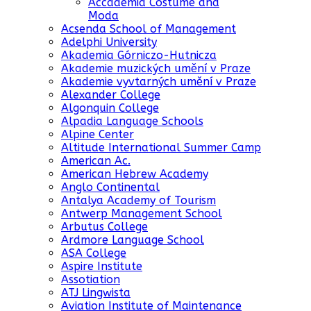
Accademia Costume and
Moda
Acsenda School of Management
Adelphi University
Akademia Górniczo-Hutnicza
Akademie muzických umění v Praze
Akademie vyvtarných umění v Praze
Alexander College
Algonquin College
Alpadia Language Schools
Alpine Center
Altitude International Summer Camp
American Ac.
American Hebrew Academy
Anglo Continental
Antalya Academy of Tourism
Antwerp Management School
Arbutus College
Ardmore Language School
ASA College
Aspire Institute
Assotiation
ATJ Lingwista
Aviation Institute of Maintenance