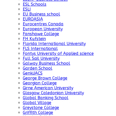
ESL Schools
ESLI
EU Business school
EUROASIA
Eurocentres Canada
European University
Fanshawe College
FH Kufstein
Florida International University
FLS International
Fontys University of Applied science
Full Sail University
Galway Business School
Garden School
GenkiJACS
George Brown College
Georgian College
Girne American University
Glasgow Caledonian University
Global Banking School
Global Village
Greystone College
Griffith College