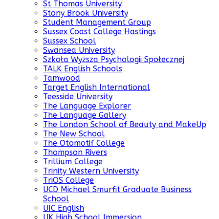
St Thomas University
Stony Brook University
Student Management Group
Sussex Coast College Hastings
Sussex School
Swansea University
Szkoła Wyższa Psychologii Społecznej
TALK English Schools
Tamwood
Target English International
Teesside University
The Language Explorer
The Language Gallery
The London School of Beauty and MakeUp
The New School
The Otomotif College
Thompson Rivers
Trillium College
Trinity Western University
TriOS College
UCD Michael Smurfit Graduate Business
School
UIC English
UK High School Immersion