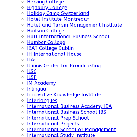
Herzing College
Highbury College
Holiday Camp Switzerland
Hotel Institute Montreaux
Hotel and Turism Management Institute
Hudson College
Hult International Business School
Humber College
IBAT College Dublin
IH International House
ILAC
Illinois Center for Broadcasting
ILSC
ILSP
IM Academy
Inlingua
Innovative Knowledge Institute
Interlangues
International Business Academy IBA
International Business School IBS
International Prep School
International Projects
International School of Management
International Study Institute