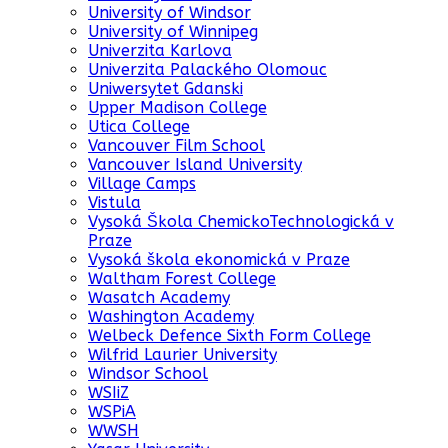
University of Windsor
University of Winnipeg
Univerzita Karlova
Univerzita Palackého Olomouc
Uniwersytet Gdanski
Upper Madison College
Utica College
Vancouver Film School
Vancouver Island University
Village Camps
Vistula
Vysoká Škola ChemickoTechnologická v
Praze
Vysoká škola ekonomická v Praze
Waltham Forest College
Wasatch Academy
Washington Academy
Welbeck Defence Sixth Form College
Wilfrid Laurier University
Windsor School
WSIiZ
WSPiA
WWSH