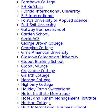
Fanshawe College
FH Kufstein
Florida International University
FLS International
Fontys University of Applied science
Full Sail University
Galway Business School
Garden School
GenkiJACS
George Brown College
Georgian College
Girne American University
Glasgow Caledonian University
Global Banking School
Global Village
Greystone College
Griffith College
Herzing College
Highbury College
Holiday Camp Switzerland
Hotel Institute Montreaux
Hotel and Turism Management Institute
Hudson College
Hult International Business School