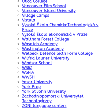
Utica College
Vancouver Film School
Vancouver Island University
Village Camps
Vistula
Vysoká Škola ChemickoTechnologická v
Praze
Vysoká škola ekonomická v Praze
Waltham Forest College
Wasatch Academy
Washington Academy
Welbeck Defence Sixth Form College
Wilfrid Laurier University
Windsor School
WSIiZ
WSPiA
WWSH
Yasar University
York Prep
York St John University
Zachodniopomorski Uniwersytet
Technologiczny
ZONI language centers