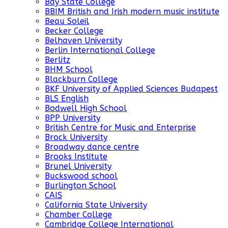
Bay State College
BBIM British and Irish modern music institute
Beau Soleil
Becker College
Belhaven University
Berlin International College
Berlitz
BHM School
Blackburn College
BKF University of Applied Sciences Budapest
BLS English
Bodwell High School
BPP University
British Centre for Music and Enterprise
Brock University
Broadway dance centre
Brooks Institute
Brunel University
Buckswood school
Burlington School
CAIS
California State University
Chamber College
Cambridge College International