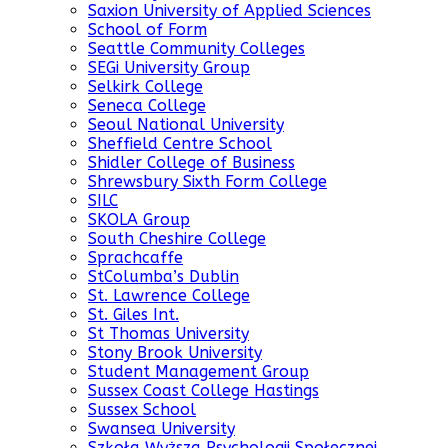
Saxion University of Applied Sciences
School of Form
Seattle Community Colleges
SEGi University Group
Selkirk College
Seneca College
Seoul National University
Sheffield Centre School
Shidler College of Business
Shrewsbury Sixth Form College
SILC
SKOLA Group
South Cheshire College
Sprachcaffe
StColumba’s Dublin
St. Lawrence College
St. Giles Int.
St Thomas University
Stony Brook University
Student Management Group
Sussex Coast College Hastings
Sussex School
Swansea University
Szkoła Wyższa Psychologii Społecznej